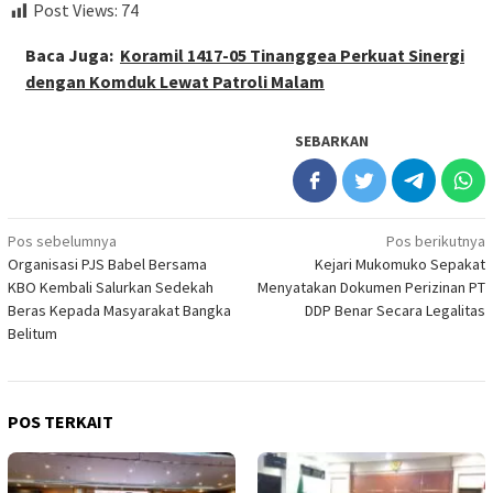
Post Views:
74
Baca Juga:
Koramil 1417-05 Tinanggea Perkuat Sinergi
dengan Komduk Lewat Patroli Malam
SEBARKAN
Navigasi
Pos sebelumnya
Pos berikutnya
Organisasi PJS Babel Bersama
Kejari Mukomuko Sepakat
pos
KBO Kembali Salurkan Sedekah
Menyatakan Dokumen Perizinan PT
Beras Kepada Masyarakat Bangka
DDP Benar Secara Legalitas
Belitum
POS TERKAIT