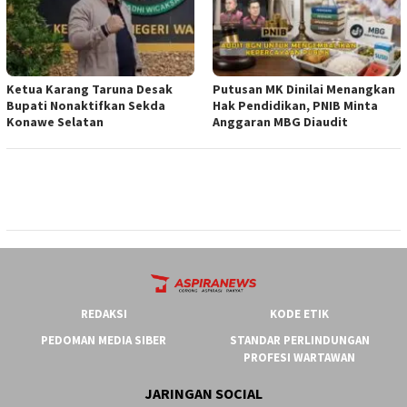
Ketua ‎Karang Taruna Desak
Putusan MK Dinilai Menangkan
Bupati Nonaktifkan Sekda
Hak Pendidikan, PNIB Minta
Konawe Selatan
Anggaran MBG Diaudit
REDAKSI
KODE ETIK
PEDOMAN MEDIA SIBER
STANDAR PERLINDUNGAN
PROFESI WARTAWAN
JARINGAN SOCIAL