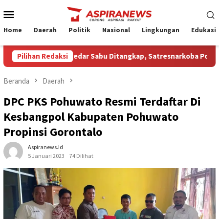
Loncat
Menu
ke
Mobile
konten
Home
Daerah
Politik
Nasional
Lingkungan
Edukasi
a Terduga Pengedar Sabu Ditangkap, Satresnarkoba Polres Ngan
Pilihan Redaksi
Beranda
Daerah
DPC PKS Pohuwato Resmi Terdaftar Di
Kesbangpol Kabupaten Pohuwato
Propinsi Gorontalo
Aspiranews.id
5 Januari 2023
74 Dilihat