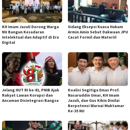
KH Imam Jazuli Dorong Warga
‎Sidang Eksepsi Kuasa Hukum
NU Bangun Kesadaran
Armin Amin Sebut Dakwaan JPU
Intelektual dan Adaptif di Era
Cacat Formil dan Materiil
Digital
Jelang HUT RI ke-81, PNIB Ajak
Koalisi Segitiga Emas Prof.
Rakyat Lawan Korupsi dan
Nasaruddin Umar, KH Imam
Ancaman Disintegrasi Bangsa
Jazuli, dan Gus Kikin Dinilai
Berpotensi Warnai Muktamar
Ke-35 NU