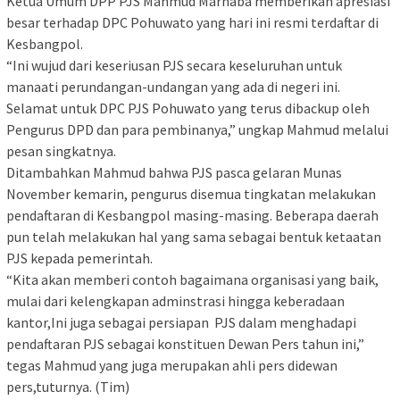
Ketua Umum DPP PJS Mahmud Marhaba memberikan apresiasi
besar terhadap DPC Pohuwato yang hari ini resmi terdaftar di
Kesbangpol.
“Ini wujud dari keseriusan PJS secara keseluruhan untuk
manaati perundangan-undangan yang ada di negeri ini.
Selamat untuk DPC PJS Pohuwato yang terus dibackup oleh
Pengurus DPD dan para pembinanya,” ungkap Mahmud melalui
pesan singkatnya.
Ditambahkan Mahmud bahwa PJS pasca gelaran Munas
November kemarin, pengurus disemua tingkatan melakukan
pendaftaran di Kesbangpol masing-masing. Beberapa daerah
pun telah melakukan hal yang sama sebagai bentuk ketaatan
PJS kepada pemerintah.
“Kita akan memberi contoh bagaimana organisasi yang baik,
mulai dari kelengkapan adminstrasi hingga keberadaan
kantor,Ini juga sebagai persiapan PJS dalam menghadapi
pendaftaran PJS sebagai konstituen Dewan Pers tahun ini,”
tegas Mahmud yang juga merupakan ahli pers didewan
pers,tuturnya. (Tim)