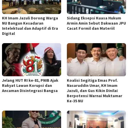
KH Imam Jazuli Dorong Warga
‎Sidang Eksepsi Kuasa Hukum
NU Bangun Kesadaran
Armin Amin Sebut Dakwaan JPU
Intelektual dan Adaptif di Era
Cacat Formil dan Materiil
Digital
Jelang HUT RI ke-81, PNIB Ajak
Koalisi Segitiga Emas Prof.
Rakyat Lawan Korupsi dan
Nasaruddin Umar, KH Imam
Ancaman Disintegrasi Bangsa
Jazuli, dan Gus Kikin Dinilai
Berpotensi Warnai Muktamar
Ke-35 NU