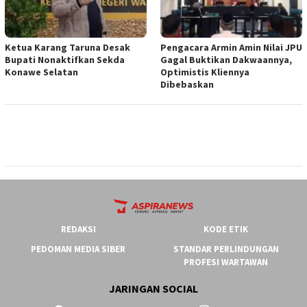
Ketua ‎Karang Taruna Desak
‎Pengacara Armin Amin Nilai JPU
Bupati Nonaktifkan Sekda
Gagal Buktikan Dakwaannya,
Konawe Selatan
Optimistis Kliennya
Dibebaskan
REDAKSI
KODE ETIK
PEDOMAN MEDIA SIBER
STANDAR PERLINDUNGAN
PROFESI WARTAWAN
JARINGAN SOCIAL