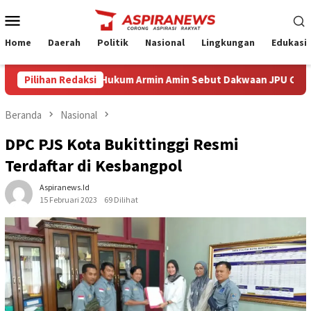
Loncat
Menu
ke
Mobile
konten
Home
Daerah
Politik
Nasional
Lingkungan
Edukasi
g Eksepsi Kuasa Hukum Armin Amin Sebut Dakwaan JPU Cacat Formi
Pilihan Redaksi
Beranda
Nasional
DPC PJS Kota Bukittinggi Resmi
Terdaftar di Kesbangpol
Aspiranews.id
15 Februari 2023
69 Dilihat