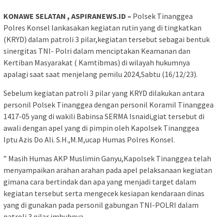
KONAWE SELATAN , ASPIRANEWS.ID –
Polsek Tinanggea
Polres Konsel lankasakan kegiatan rutin yang di tingkatkan
(KRYD) dalam patroli 3 pilar,kegiatan tersebut sebagai bentuk
sinergitas TNI- Polri dalam menciptakan Keamanan dan
Kertiban Masyarakat ( Kamtibmas) di wilayah hukumnya
apalagi saat saat menjelang pemilu 2024,Sabtu (16/12/23).
Sebelum kegiatan patroli 3 pilar yang KRYD dilakukan antara
personil Polsek Tinanggea dengan personil Koramil Tinanggea
1417-05 yang di wakili Babinsa SERMA Isnaidi,giat tersebut di
awali dengan apel yang di pimpin oleh Kapolsek Tinanggea
Iptu Azis Do Ali. S.H.,M.M,ucap Humas Polres Konsel.
” Masih Humas AKP Muslimin Ganyu,Kapolsek Tinanggea telah
menyampaikan arahan arahan pada apel pelaksanaan kegiatan
gimana cara bertindak dan apa yang menjadi target dalam
kegiatan tersebut serta mengecek kesiapan kendaraan dinas
yang di gunakan pada personil gabungan TNI-POLRI dalam
patroli 3 pilar,imbuhnya.