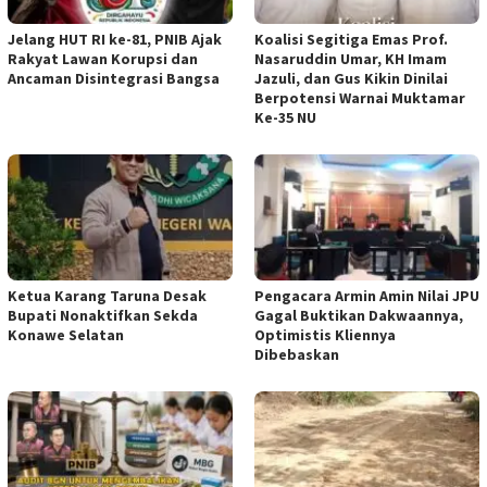
Jelang HUT RI ke-81, PNIB Ajak
Koalisi Segitiga Emas Prof.
Rakyat Lawan Korupsi dan
Nasaruddin Umar, KH Imam
Ancaman Disintegrasi Bangsa
Jazuli, dan Gus Kikin Dinilai
Berpotensi Warnai Muktamar
Ke-35 NU
Ketua ‎Karang Taruna Desak
‎Pengacara Armin Amin Nilai JPU
Bupati Nonaktifkan Sekda
Gagal Buktikan Dakwaannya,
Konawe Selatan
Optimistis Kliennya
Dibebaskan