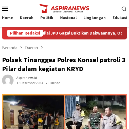
Loncat
Menu
ke
Mobile
konten
Home
Daerah
Politik
Nasional
Lingkungan
Edukasi
 Armin Amin Nilai JPU Gagal Buktikan Dakwaannya, Optimistis Kli
Pilihan Redaksi
Beranda
Daerah
Polsek Tinanggea Polres Konsel patroli 3
Pilar dalam kegiatan KRYD
Aspiranews.id
17 Desember 2023
76 Dilihat