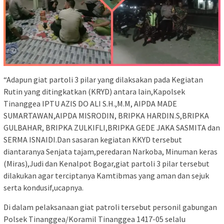
“Adapun giat partoli 3 pilar yang dilaksakan pada Kegiatan
Rutin yang ditingkatkan (KRYD) antara lain,Kapolsek
Tinanggea IPTU AZIS DO ALI S.H.,M.M, AIPDA MADE
SUMARTAWAN,AIPDA MISRODIN, BRIPKA HARDIN.S,BRIPKA
GULBAHAR, BRIPKA ZULKIFLI,BRIPKA GEDE JAKA SASMITA dan
SERMA ISNAIDI.Dan sasaran kegiatan KKYD tersebut
diantaranya Senjata tajam,peredaran Narkoba, Minuman keras
(Miras),Judi dan Kenalpot Bogar,giat partoli 3 pilar tersebut
dilakukan agar terciptanya Kamtibmas yang aman dan sejuk
serta kondusif,ucapnya.
Di dalam pelaksanaan giat patroli tersebut personil gabungan
Polsek Tinanggea/Koramil Tinanggea 1417-05 selalu