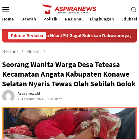
Loncat
Menu
ke
Mobile
konten
Home
Daerah
Politik
Nasional
Lingkungan
Edukasi
acara Armin Amin Nilai JPU Gagal Buktikan Dakwaannya, Optimisti
Pilihan Redaksi
Beranda
Hukrim
Seorang Wanita Warga Desa Teteasa
Kecamatan Angata Kabupaten Konawe
Selatan Nyaris Tewas Oleh Sebilah Golok
Aspiranews.id
20 Februari 2024
82 Dilihat