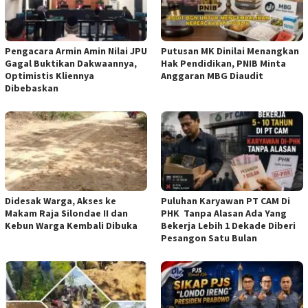
‎Pengacara Armin Amin Nilai JPU
Putusan MK Dinilai Menangkan
Gagal Buktikan Dakwaannya,
Hak Pendidikan, PNIB Minta
Optimistis Kliennya
Anggaran MBG Diaudit
Dibebaskan
Didesak Warga, Akses ke
‎Puluhan Karyawan PT CAM Di
Makam Raja Silondae II dan
PHK Tanpa Alasan Ada Yang
Kebun Warga Kembali Dibuka
Bekerja Lebih 1 Dekade Diberi
Pesangon Satu Bulan