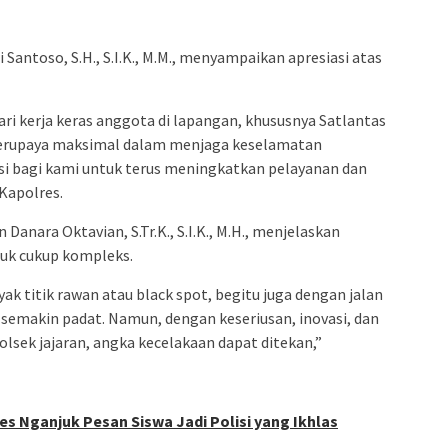
Santoso, S.H., S.I.K., M.M., menyampaikan apresiasi atas
ri kerja keras anggota di lapangan, khususnya Satlantas
 berupaya maksimal dalam menjaga keselamatan
si bagi kami untuk terus meningkatkan pelayanan dan
Kapolres.
Danara Oktavian, S.Tr.K., S.I.K., M.H., menjelaskan
juk cukup kompleks.
yak titik rawan atau black spot, begitu juga dengan jalan
i semakin padat. Namun, dengan keseriusan, inovasi, dan
Polsek jajaran, angka kecelakaan dapat ditekan,”
res Nganjuk Pesan Siswa Jadi Polisi yang Ikhlas