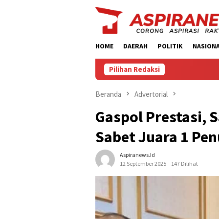
Loncat
ke
konten
HOME
DAERAH
POLITIK
NASION
Pilihan Redaksi
Beranda
Advertorial
Gaspol Prestasi, 
Sabet Juara 1 Pe
Aspiranews.id
12 September 2025
147 Dilihat