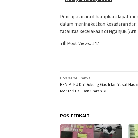
Pencapaian ini diharapkan dapat me
dalam meningkatkan kesadaran dan k
fatalitas kecelakaan di Nganjuk.(Arif 
Post Views:
147
Navigasi
Pos sebelumnya
BEM PTNU DIY Dukung Gus Irfan Yusuf Hasy
pos
Menteri Haji Dan Umrah RI
POS TERKAIT