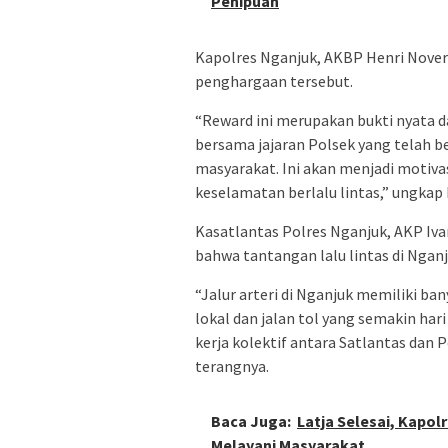
Penipuan
Kapolres Nganjuk, AKBP Henri Noveri 
penghargaan tersebut.
“Reward ini merupakan bukti nyata da
bersama jajaran Polsek yang telah
masyarakat. Ini akan menjadi motiva
keselamatan berlalu lintas,” ungkap 
Kasatlantas Polres Nganjuk, AKP Ivan 
bahwa tantangan lalu lintas di Ngan
“Jalur arteri di Nganjuk memiliki ban
lokal dan jalan tol yang semakin har
kerja kolektif antara Satlantas dan 
terangnya.
Baca Juga:
Latja Selesai, Kapol
Melayani Masyarakat