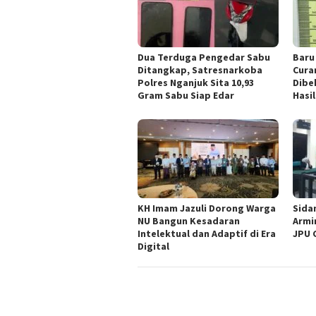
Dua Terduga Pengedar Sabu
Baru
Ditangkap, Satresnarkoba
Cura
Polres Nganjuk Sita 10,93
Dibe
Gram Sabu Siap Edar
Hasil
KH Imam Jazuli Dorong Warga
‎Sid
NU Bangun Kesadaran
Armi
Intelektual dan Adaptif di Era
JPU 
Digital