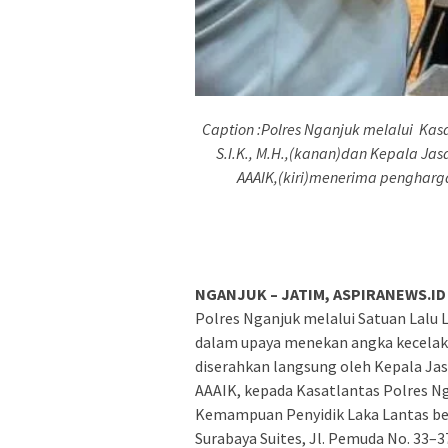
Caption :Polres Nganjuk melalui Kasa
S.I.K., M.H.,(kanan)dan Kepala Jasa 
AAAIK,(kiri)menerima pengharg
NGANJUK – JATIM, ASPIRANEWS.ID
Polres Nganjuk melalui Satuan Lalu 
dalam upaya menekan angka kecelaka
diserahkan langsung oleh Kepala Jasa 
AAAIK, kepada Kasatlantas Polres N
Kemampuan Penyidik Laka Lantas ber
Surabaya Suites, Jl. Pemuda No. 33–3