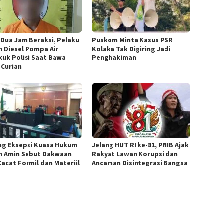
 Dua Jam Beraksi, Pelaku
‎Puskom Minta Kasus PSR
n Diesel Pompa Air
Kolaka Tak Digiring Jadi
kuk Polisi Saat Bawa
Penghakiman
 Curian
ang Eksepsi Kuasa Hukum
Jelang HUT RI ke-81, PNIB Ajak
n Amin Sebut Dakwaan
Rakyat Lawan Korupsi dan
Cacat Formil dan Materiil
Ancaman Disintegrasi Bangsa