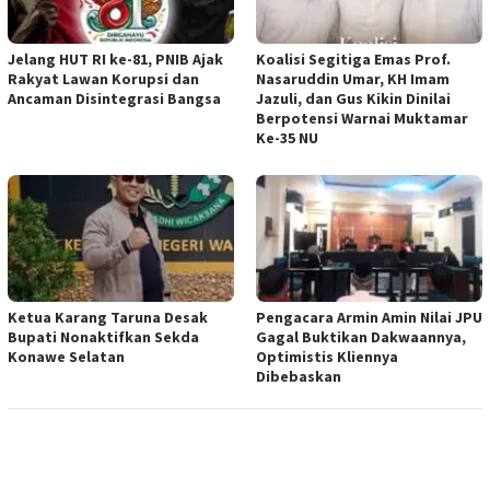
Jelang HUT RI ke-81, PNIB Ajak
Koalisi Segitiga Emas Prof.
Rakyat Lawan Korupsi dan
Nasaruddin Umar, KH Imam
Ancaman Disintegrasi Bangsa
Jazuli, dan Gus Kikin Dinilai
Berpotensi Warnai Muktamar
Ke-35 NU
Ketua ‎Karang Taruna Desak
‎Pengacara Armin Amin Nilai JPU
Bupati Nonaktifkan Sekda
Gagal Buktikan Dakwaannya,
Konawe Selatan
Optimistis Kliennya
Dibebaskan