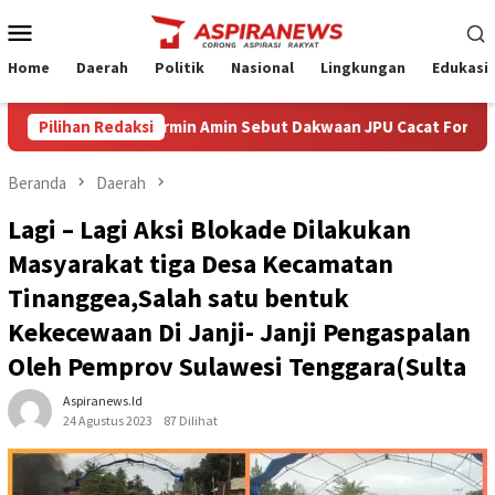
Loncat
Menu
ke
Mobile
konten
Home
Daerah
Politik
Nasional
Lingkungan
Edukasi
Hukum Armin Amin Sebut Dakwaan JPU Cacat Formil dan Materiil
Pilihan Redaksi
Beranda
Daerah
Lagi – Lagi Aksi Blokade Dilakukan
Masyarakat tiga Desa Kecamatan
Tinanggea,Salah satu bentuk
Kekecewaan Di Janji- Janji Pengaspalan
Oleh Pemprov Sulawesi Tenggara(Sulta
Aspiranews.id
24 Agustus 2023
87 Dilihat