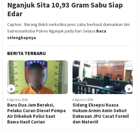
Nganjuk Sita 10,93 Gram Sabu Siap
Edar
Caption : Barang Bukti narkotika jenis sabu berhasil diamankan tim
Satresnarkoba Polres Nganjuk pada hari Selasa
Baca
selengkapnya
BERITA TERBARU
«
»
6 Agustus 2026
3 Agustus 2026
‎Sidang Eksepsi Kuasa
‎Pengacara Armin Amin Nila
Pompa
Hukum Armin Amin Sebut
JPU Gagal Buktikan
Dakwaan JPU Cacat Formil
Dakwaannya, Optimistis
dan Materiil
Kliennya Dibebaskan