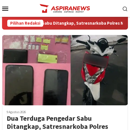
Loncat
Menu
ke
Mobile
konten
duga Pengedar Sabu Ditangkap, Satresnarkoba Polres Nganjuk Si
Pilihan Redaksi
9 Agustus 2026
Dua Terduga Pengedar Sabu
Ditangkap, Satresnarkoba Polres