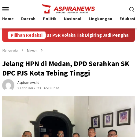
Loncat
Menu
ke
Mobile
konten
Home
Daerah
Politik
Nasional
Lingkungan
Edukasi
uskom Minta Kasus PSR Kolaka Tak Digiring Jadi Penghakiman
Pilihan Redaksi
Beranda
News
Jelang HPN di Medan, DPD Serahkan SK
DPC PJS Kota Tebing Tinggi
Aspiranews.id
2 Februari 2023
65 Dilihat