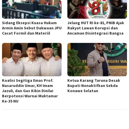
‎Sidang Eksepsi Kuasa Hukum
Jelang HUT RI ke-81, PNIB Ajak
Armin Amin Sebut Dakwaan JPU
Rakyat Lawan Korupsi dan
Cacat Formil dan Materiil
Ancaman Disintegrasi Bangsa
Koalisi Segitiga Emas Prof.
Ketua ‎Karang Taruna Desak
Nasaruddin Umar, KH Imam
Bupati Nonaktifkan Sekda
Jazuli, dan Gus Kikin Dinilai
Konawe Selatan
Berpotensi Warnai Muktamar
Ke-35 NU