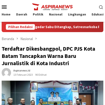
Loncat
Menu
ke
Mobile
konten
Home
Daerah
Politik
Nasional
Lingkungan
Edukasi
ua Terduga Pengedar Sabu Ditangkap, Satresnarkoba Polres Ngan
Pilihan Redaksi
Beranda
Nasional
Terdaftar Dikesbangpol, DPC PJS Kota
Batam Tancapkan Warna Baru
Jurnalistik di Kota Industri
Aspiranews.id
13 Februari 2023
90 Dilihat