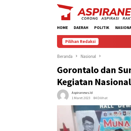
Loncat
ke
konten
HOME
DAERAH
POLITIK
NASION
Pilihan Redaksi
Beranda
Nasional
Gorontalo dan Su
Kegiatan Nasional
Aspiranews.id
1 Maret 2023
84 Dilihat