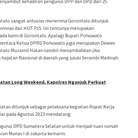
 menyambut kehadiran pengurus DPP dan DPD dari 25
talo sangat antusias menerima Gorontalo ditunjuk
imnas dan HUT PJS. Ini tentunya merupakan
ada kami di Gorontalo. Apalagi Bupati Pohuwato
entara Ketua DPRD Pohuwato juga merupakan Dewan
ntalo Muzamil Hasan sambil menambahkan jika
hajatan Nasional di daerah yang juluki Serambi Medinah
atan Long Weekend, Kapolres Nganjuk Perkuat
atan ditunjuk sebagai pelaksana kegiatan Rapat Kerja
elar pada Agustus 2023 mendatang.
ngurus DPD Sumatera Selatan untuk menjadi tuan rumah
ran Munas I di Jakarta kemarin.