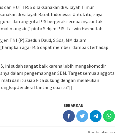
s dan HUT I PJS dilaksanakan di wilayah Timur
anakan di wilayah Barat Indonesia. Untuk itu, saya
gurus dan anggota PJS bergerak secepatnya untuk
mal mungkin,” pinta Sekjen PJS, Taswin Hasbullah.
jen TNI (P) Zaedun Daud, S.Sos, MM dalam
gharapkan agar PJS dapat memberi dampak terhadap
PJS, ini sudah sangat baik karena lebih mengakomodir
susnya dalam pengemabngan SDM. Target semua anggota
ati dan itu siap kita dukung dengan melakukan
 ungkap Jenderal bintang dua itu.*[]
SEBARKAN
Pos berikutnya