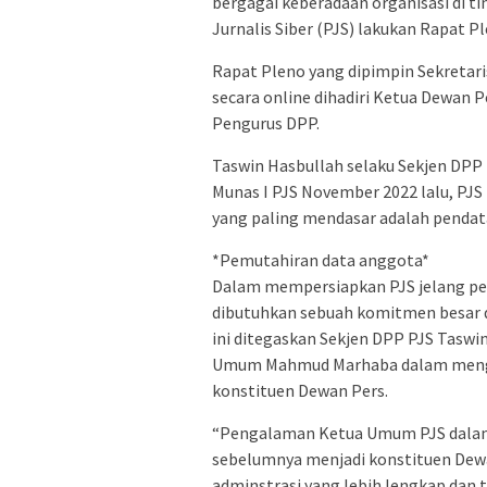
bergagai keberadaan organisasi di 
Jurnalis Siber (PJS) lakukan Rapat P
Rapat Pleno yang dipimpin Sekretar
secara online dihadiri Ketua Dewan P
Pengurus DPP.
Taswin Hasbullah selaku Sekjen DPP
Munas I PJS November 2022 lalu, PJS
yang paling mendasar adalah pendata
*Pemutahiran data anggota*
Dalam mempersiapkan PJS jelang pen
dibutuhkan sebuah komitmen besar d
ini ditegaskan Sekjen DPP PJS Tasw
Umum Mahmud Marhaba dalam mengha
konstituen Dewan Pers.
“Pengalaman Ketua Umum PJS dalam
sebelumnya menjadi konstituen De
adminstrasi yang lebih lengkap dan 