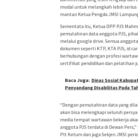
modal untuk melangkah lebih serius 
mantan Ketua Pengda JMSI Lampun
Sementata itu, Ketua DPP PJS Mahm
pemutahiran data anggota PJS, pih
melalui google drive. Semua anggot
dokumen seperti KTP, KTA PJS, id car
berhubungan dengan profesi wartawan
sertifikat pendidikan dan pelatihan ju
Baca Juga:
Dinas Sosial Kabupa
Penyandang Disabilitas Pada Ta
“Dengan pemutahiran data yang dilak
akan bisa melengkapi seluruh persy
media tempat wartawan bekerja akan
anggota PJS terdata di Dewan Pers,
Plt Ketum dan juga Sekjen JMSI peri