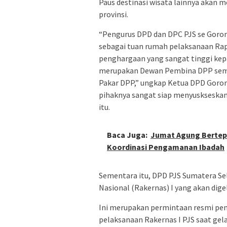
Paus destinasi wisata lainnya akan
provinsi.
“Pengurus DPD dan DPC PJS se Goron
sebagai tuan rumah pelaksanaan Rap
penghargaan yang sangat tinggi kep
merupakan Dewan Pembina DPP sem
Pakar DPP,” ungkap Ketua DPD Goro
pihaknya sangat siap menyuskseskan 
itu.
Baca Juga:
Jumat Agung Bertep
Koordinasi Pengamanan Ibadah
Sementara itu, DPD PJS Sumatera Sel
Nasional (Rakernas) I yang akan dig
Ini merupakan permintaan resmi pe
pelaksanaan Rakernas I PJS saat gela