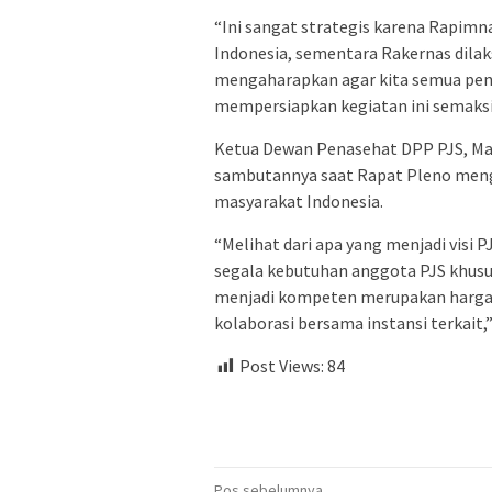
“Ini sangat strategis karena Rapimna
Indonesia, sementara Rakernas dilaks
mengaharapkan agar kita semua pen
mempersiapkan kegiatan ini semaksi
Ketua Dewan Penasehat DPP PJS, May
sambutannya saat Rapat Pleno men
masyarakat Indonesia.
“Melihat dari apa yang menjadi visi 
segala kebutuhan anggota PJS khu
menjadi kompeten merupakan harga m
kolaborasi bersama instansi terkait,”
Post Views:
84
Pos sebelumnya