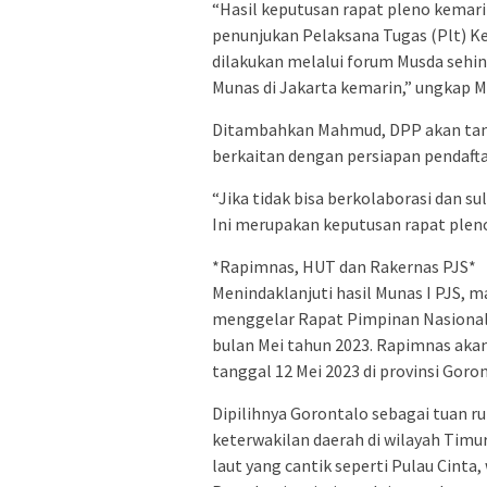
“Hasil keputusan rapat pleno kemar
penunjukan Pelaksana Tugas (Plt) K
dilakukan melalui forum Musda sehin
Munas di Jakarta kemarin,” ungkap 
Ditambahkan Mahmud, DPP akan tan
berkaitan dengan persiapan pendafta
“Jika tidak bisa berkolaborasi dan su
Ini merupakan keputusan rapat plen
*Rapimnas, HUT dan Rakernas PJS*
Menindaklanjuti hasil Munas I PJS, 
menggelar Rapat Pimpinan Nasional 
bulan Mei tahun 2023. Rapimnas aka
tanggal 12 Mei 2023 di provinsi Goron
Dipilihnya Gorontalo sebagai tuan r
keterwakilan daerah di wilayah Timur
laut yang cantik seperti Pulau Cinta,