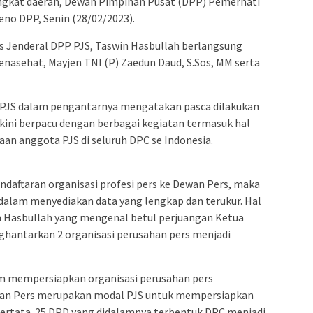
tingkat daerah, Dewan Pimpinan Pusat (DPP) Pemerhati
leno DPP, Senin (28/02/2023).
is Jenderal DPP PJS, Taswin Hasbullah berlangsung
enasehat, Mayjen TNI (P) Zaedun Daud, S.Sos, MM serta
 PJS dalam pengantarnya mengatakan pasca dilakukan
 kini berpacu dengan berbagai kegiatan termasuk hal
an anggota PJS di seluruh DPC se Indonesia.
daftaran organisasi profesi pers ke Dewan Pers, maka
alam menyediakan data yang lengkap dan terukur. Hal
in Hasbullah yang mengenal betul perjuangan Ketua
ntarkan 2 organisasi perusahan pers menjadi
 mempersiapkan organisasi perusahan pers
wan Pers merupakan modal PJS untuk mempersiapkan
tertata. 25 DPD yang didalamnya terbentuk DPC menjadi