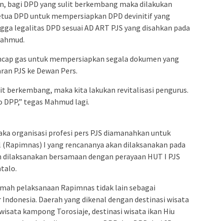
in, bagi DPD yang sulit berkembang maka dilakukan
etua DPD untuk mempersiapkan DPD devinitif yang
gga legalitas DPD sesuai AD ART PJS yang disahkan pada
Mahmud.
cap gas untuk mempersiapkan segala dokumen yang
ran PJS ke Dewan Pers.
lit berkembang, maka kita lakukan revitalisasi pengurus.
o DPP,” tegas Mahmud lagi.
maka organisasi profesi pers PJS diamanahkan untuk
(Rapimnas) I yang rencananya akan dilaksanakan pada
n dilaksanakan bersamaan dengan perayaan HUT I PJS
talo.
umah pelaksanaan Rapimnas tidak lain sebagai
 Indonesia. Daerah yang dikenal dengan destinasi wisata
 wisata kampong Torosiaje, destinasi wisata ikan Hiu