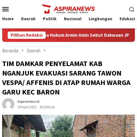
Loncat
Menu
ke
Mobile
konten
Home
Daerah
Politik
Nasional
Lingkungan
Edukasi
dang Eksepsi Kuasa Hukum Armin Amin Sebut Dakwaan JPU Cacat Fo
Pilihan Redaksi
Beranda
Daerah
TIM DAMKAR PENYELAMAT KAB
NGANJUK EVAKUASI SARANG TAWON
VESPA/ AFFENIS DI ATAP RUMAH WARGA
GARU KEC BARON
Aspiranews.id
29 April 2023
82 Dilihat