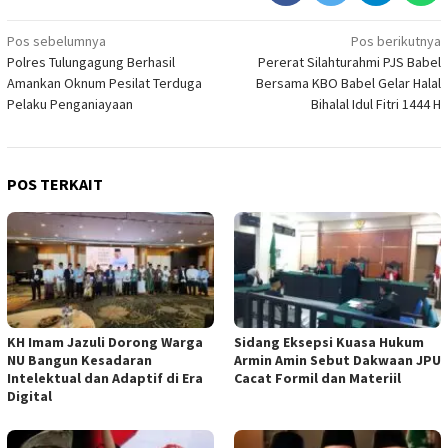
Navigasi
Pos sebelumnya
Pos berikutnya
Polres Tulungagung Berhasil
Pererat Silahturahmi PJS Babel
pos
Amankan Oknum Pesilat Terduga
Bersama KBO Babel Gelar Halal
Pelaku Penganiayaan
Bihalal Idul Fitri 1444 H
POS TERKAIT
KH Imam Jazuli Dorong Warga
‎Sidang Eksepsi Kuasa Hukum
NU Bangun Kesadaran
Armin Amin Sebut Dakwaan JPU
Intelektual dan Adaptif di Era
Cacat Formil dan Materiil
Digital