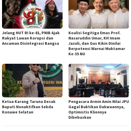
Jelang HUT RI ke-81, PNIB Ajak
Koalisi Segitiga Emas Prof.
Rakyat Lawan Korupsi dan
Nasaruddin Umar, KH Imam
Ancaman Disintegrasi Bangsa
Jazuli, dan Gus Kikin Dinilai
Berpotensi Warnai Muktamar
Ke-35 NU
Ketua ‎Karang Taruna Desak
‎Pengacara Armin Amin Nilai JPU
Bupati Nonaktifkan Sekda
Gagal Buktikan Dakwaannya,
Konawe Selatan
Optimistis Kliennya
Dibebaskan