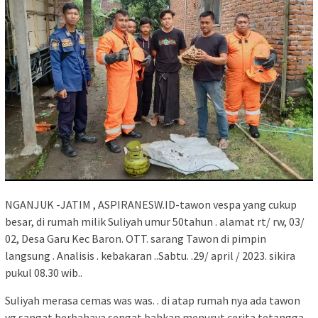
NGANJUK -JATIM , ASPIRANESW.ID-tawon vespa yang cukup
besar, di rumah milik Suliyah umur 50tahun . alamat rt/ rw, 03/
02, Desa Garu Kec Baron. OTT. sarang Tawon di pimpin
langsung . Analisis . kebakaran ..Sabtu. .29/ april / 2023. sikira
pukul 08.30 wib..
Suliyah merasa cemas was was. . di atap rumah nya ada tawon
yg sangat berbahaya sengat bahkan menurut cerita tetangga