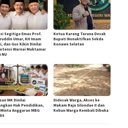
isi Segitiga Emas Prof.
Ketua ‎Karang Taruna Desak
ruddin Umar, KH Imam
Bupati Nonaktifkan Sekda
i, dan Gus Kikin Dinilai
Konawe Selatan
otensi Warnai Muktamar
5 NU
san MK Dinilai
Didesak Warga, Akses ke
ngkan Hak Pendidikan,
Makam Raja Silondae II dan
 Minta Anggaran MBG
Kebun Warga Kembali Dibuka
dit