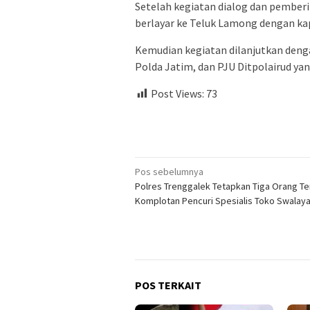
Setelah kegiatan dialog dan pembe
berlayar ke Teluk Lamong dengan kap
Kemudian kegiatan dilanjutkan deng
Polda Jatim, dan PJU Ditpolairud yan
Post Views:
73
Navigasi
Pos sebelumnya
Polres Trenggalek Tetapkan Tiga Orang T
pos
Komplotan Pencuri Spesialis Toko Swalay
POS TERKAIT