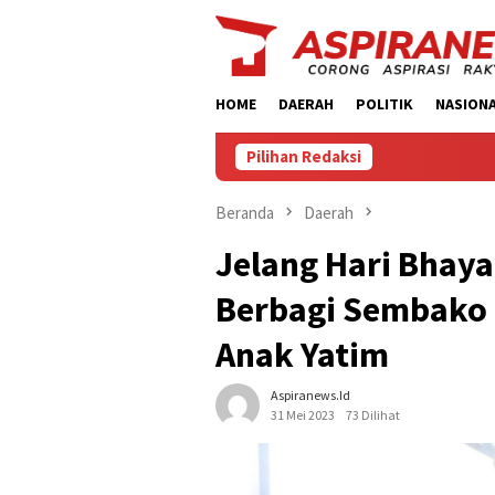
Loncat
ke
konten
HOME
DAERAH
POLITIK
NASION
Pilihan Redaksi
Beranda
Daerah
Jelang Hari Bhaya
Berbagi Sembako 
Anak Yatim
Aspiranews.id
31 Mei 2023
73 Dilihat