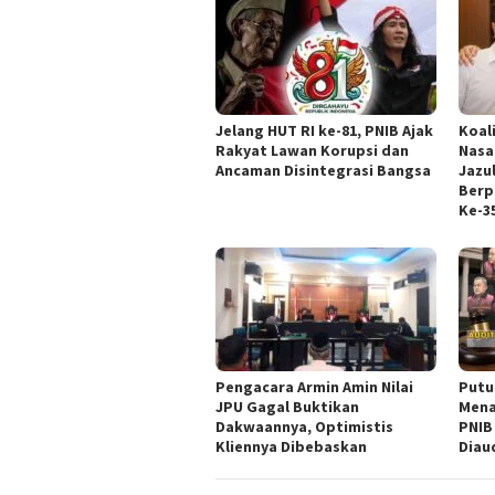
Jelang HUT RI ke-81, PNIB Ajak
Koal
Rakyat Lawan Korupsi dan
Nasa
Ancaman Disintegrasi Bangsa
Jazul
Berp
Ke-3
‎Pengacara Armin Amin Nilai
Putu
JPU Gagal Buktikan
Mena
Dakwaannya, Optimistis
PNIB
Kliennya Dibebaskan
Diau