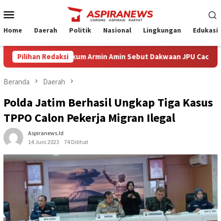
Loncat
Menu
ke
Mobile
konten
Home
Daerah
Politik
Nasional
Lingkungan
Edukasi
epsi Kuasa Hukum Armin Amin Sebut Dakwaan JPU Cacat Formil dan
Pilihan Redaksi
Beranda
Daerah
Polda Jatim Berhasil Ungkap Tiga Kasus
TPPO Calon Pekerja Migran Ilegal
Aspiranews.id
14 Juni 2023
74 Dilihat