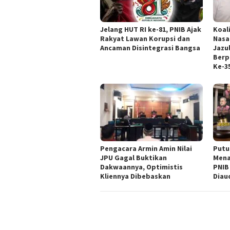
Jelang HUT RI ke-81, PNIB Ajak
Koal
Rakyat Lawan Korupsi dan
Nasa
Ancaman Disintegrasi Bangsa
Jazul
Berp
Ke-3
‎Pengacara Armin Amin Nilai
Putu
JPU Gagal Buktikan
Mena
Dakwaannya, Optimistis
PNIB
Kliennya Dibebaskan
Diau