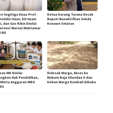
isi Segitiga Emas Prof.
Ketua ‎Karang Taruna Desak
ruddin Umar, KH Imam
Bupati Nonaktifkan Sekda
i, dan Gus Kikin Dinilai
Konawe Selatan
otensi Warnai Muktamar
5 NU
san MK Dinilai
Didesak Warga, Akses ke
ngkan Hak Pendidikan,
Makam Raja Silondae II dan
 Minta Anggaran MBG
Kebun Warga Kembali Dibuka
dit