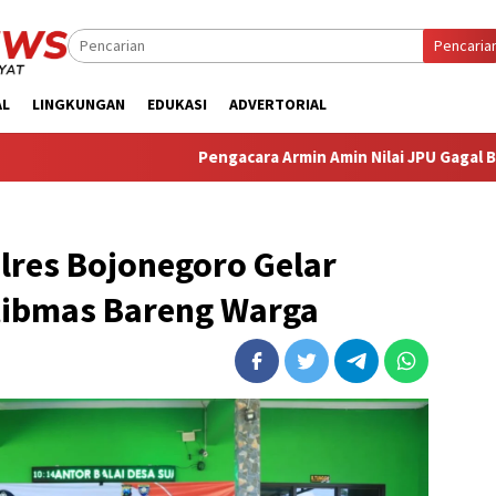
Pencaria
AL
LINGKUNGAN
EDUKASI
ADVERTORIAL
‎Pengacara Armin Amin Nilai JPU Gagal Buktikan Dakwaanny
res Bojonegoro Gelar
ibmas Bareng Warga