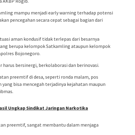
ta AKBP Rogib.
amling mampu menjadi early warning terhadap potensi
akan pencegahan secara cepat sebagai bagian dari
uasi aman kondusif tidak terlepas dari besarnya
k yang berupa kelompok Satkamling ataupun kelompok
apolres Bojonegoro.
arus bersinergi, berkolaborasi dan berinovasi.
an preemtif di desa, seperti ronda malam, pos
in yang bisa mencegah terjadinya kejahatan maupun
ibmas.
asil Ungkap Sindikat Jaringan Narkotika
tan preemtif, sangat membantu dalam menjaga