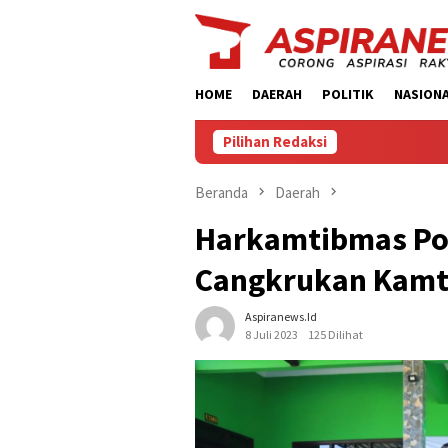
Loncat
ke
konten
HOME
DAERAH
POLITIK
NASION
Pilihan Redaksi
Beranda
Daerah
Harkamtibmas Pol
Cangkrukan Kamt
Aspiranews.id
8 Juli 2023
125 Dilihat