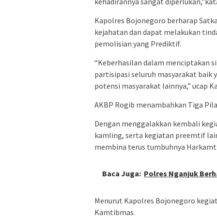
kehadirannya sangat diperlukan,”ka
Kapolres Bojonegoro berharap Satk
kejahatan dan dapat melakukan tind
pemolisian yang Prediktif.
“Keberhasilan dalam menciptakan sit
partisipasi seluruh masyarakat bai
potensi masyarakat lainnya,” ucap K
AKBP Rogib menambahkan Tiga Pilar h
Dengan menggalakkan kembali kegiat
kamling, serta kegiatan preemtif la
membina terus tumbuhnya Harkamt
Baca Juga:
Polres Nganjuk Berh
Menurut Kapolres Bojonegoro kegia
Kamtibmas.