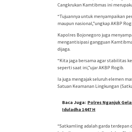
Cangkrukan Kamtibmas ini merupakan
“Tujuannya untuk menyampaikan per
maupun nasional,”ungkap AKBP Rogi
Kapolres Bojonegoro juga menyampai
mengantisipasi gangguan Kamtibmas
dijaga.
“Kita jaga bersama agar stabilitas 
seperti saat ini,”ujar AKBP Rogib.
Ia juga mengajak seluruh elemen ma
Satuan Keamanan Lingkungan (Satka
Baca Juga:
Polres Nganjuk Gel
Iduladha 1447 H
“Satkamling adalah garda terdepan d