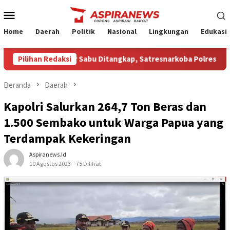
Loncat
Menu
ke
Mobile
konten
Home
Daerah
Politik
Nasional
Lingkungan
Edukasi
ga Pengedar Sabu Ditangkap, Satresnarkoba Polres Nganjuk Sita
Pilihan Redaksi
Beranda
Daerah
Kapolri Salurkan 264,7 Ton Beras dan
1.500 Sembako untuk Warga Papua yang
Terdampak Kekeringan
Aspiranews.id
10 Agustus 2023
75 Dilihat