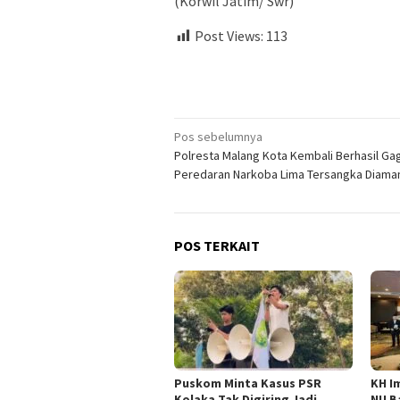
(Korwil Jatim/ Swr)
Post Views:
113
Navigasi
Pos sebelumnya
Polresta Malang Kota Kembali Berhasil Ga
pos
Peredaran Narkoba Lima Tersangka Diama
POS TERKAIT
‎Puskom Minta Kasus PSR
KH I
Kolaka Tak Digiring Jadi
NU B