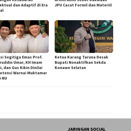
ektual dan Adaptif di Era
JPU Cacat Formil dan Materiil
al
isi Segitiga Emas Prof.
Ketua ‎Karang Taruna Desak
ruddin Umar, KH Imam
Bupati Nonaktifkan Sekda
i, dan Gus Kikin Dinilai
Konawe Selatan
otensi Warnai Muktamar
5 NU
JARINGAN SOCIAL