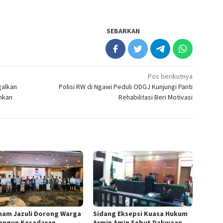
SEBARKAN
Pos berikutnya
galkan
Polisi RW di Ngawi Peduli ODGJ Kunjungi Panti
nkan
Rehabilitasi Beri Motivasi
mam Jazuli Dorong Warga
‎Sidang Eksepsi Kuasa Hukum
angun Kesadaran
Armin Amin Sebut Dakwaan