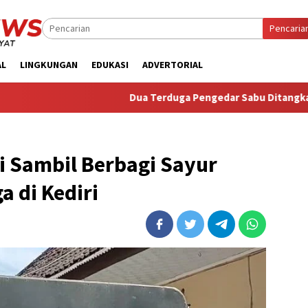
Pencaria
AL
LINGKUNGAN
EDUKASI
ADVERTORIAL
Dua Terduga Pengedar Sabu Ditangkap, Satresnarkoba Po
li Sambil Berbagi Sayur
a di Kediri