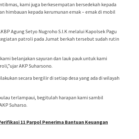
kamtibmas, kami juga berkesempatan bersedekah kepada
kan himbauan kepada kerumunan emak – emak di mobil
 AKBP Agung Setyo Nugroho S.I.K melalui Kapolsek Pagu
iatan patroli pada Jumat berkah tersebut sudah rutin
u kami belanjakan sayuran dan lauk pauk untuk kami
oli,”ujar AKP Suharsono.
lakukan secara bergilir di setiap desa yang ada di wilayah
pulau terlampaui, begitulah harapan kami sambil
 AKP Suharso.
erifikasi 11 Parpol Penerima Bantuan Keuangan