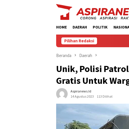
Loncat
ke
konten
HOME
DAERAH
POLITIK
NASION
Pilihan Redaksi
Beranda
Daerah
Unik, Polisi Patro
Gratis Untuk Warg
Aspiranews.id
14 Agustus 2023
113 Dilihat