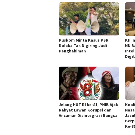
‎Puskom Minta Kasus PSR
KH I
Kolaka Tak Digiring Jadi
NU B
Penghakiman
Intel
Digit
Jelang HUT RI ke-81, PNIB Ajak
Koal
Rakyat Lawan Korupsi dan
Nasa
Ancaman Disintegrasi Bangsa
Jazul
Berp
Ke-3