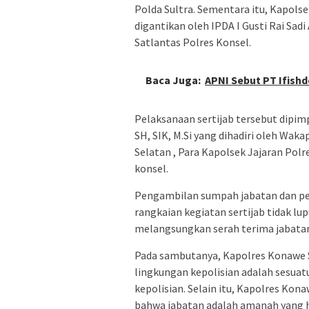
Polda Sultra. Sementara itu, Kapolse
digantikan oleh IPDA I Gusti Rai Sa
Satlantas Polres Konsel.
Baca Juga:
‎APNI Sebut PT Ifis
Pelaksanaan sertijab tersebut dipi
SH, SIK, M.Si yang dihadiri oleh Wa
Selatan , Para Kapolsek Jajaran Pol
konsel.
Pengambilan sumpah jabatan dan pe
rangkaian kegiatan sertijab tidak lu
melangsungkan serah terima jabata
Pada sambutanya, Kapolres Konawe 
lingkungan kepolisian adalah sesuatu
kepolisian. Selain itu, Kapolres Kon
bahwa jabatan adalah amanah yang h