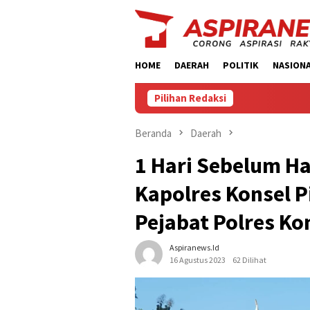
Loncat
ke
konten
HOME
DAERAH
POLITIK
NASION
Pilihan Redaksi
Beranda
Daerah
1 Hari Sebelum Ha
Kapolres Konsel 
Pejabat Polres Ko
Aspiranews.id
16 Agustus 2023
62 Dilihat