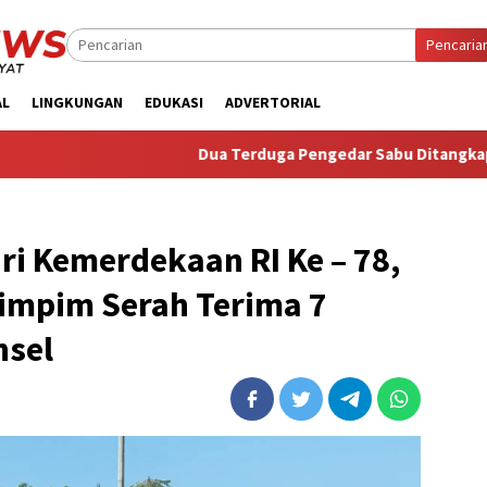
Pencaria
AL
LINGKUNGAN
EDUKASI
ADVERTORIAL
Dua Terduga Pengedar Sabu Ditangkap, Satresnarkoba Po
ri Kemerdekaan RI Ke – 78,
Pimpim Serah Terima 7
nsel