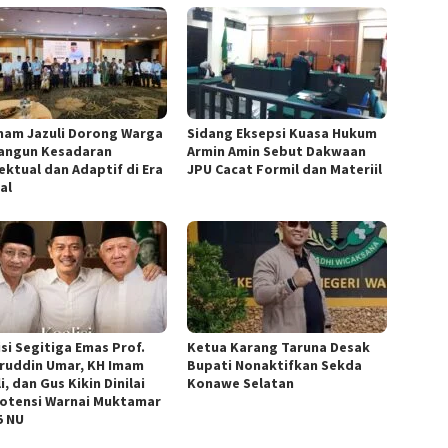
mam Jazuli Dorong Warga
‎Sidang Eksepsi Kuasa Hukum
angun Kesadaran
Armin Amin Sebut Dakwaan
ektual dan Adaptif di Era
JPU Cacat Formil dan Materiil
al
isi Segitiga Emas Prof.
Ketua ‎Karang Taruna Desak
ruddin Umar, KH Imam
Bupati Nonaktifkan Sekda
i, dan Gus Kikin Dinilai
Konawe Selatan
otensi Warnai Muktamar
5 NU