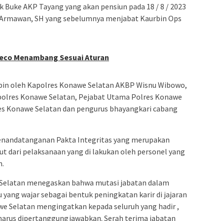
k Buke AKP Tayang yang akan pensiun pada 18 / 8 / 2023
di Armawan, SH yang sebelumnya menjabat Kaurbin Ops
hdeco Menambang Sesuai Aturan
mpin oleh Kapolres Konawe Selatan AKBP Wisnu Wibowo,
kapolres Konawe Selatan, Pejabat Utama Polres Konawe
res Konawe Selatan dan pengurus bhayangkari cabang
nandatanganan Pakta Integritas yang merupakan
put dari pelaksanaan yang di lakukan oleh personel yang
n.
Selatan menegaskan bahwa mutasi jabatan dalam
 yang wajar sebagai bentuk peningkatan karir di jajaran
awe Selatan mengingatkan kepada seluruh yang hadir ,
arus dipertanggungjawabkan. Serah terima jabatan