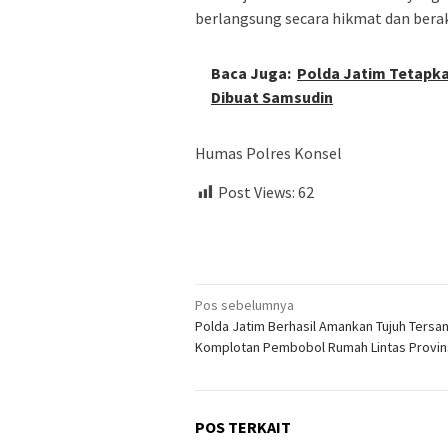
berlangsung secara hikmat dan berak
Baca Juga:
Polda Jatim Tetapk
Dibuat Samsudin
Humas Polres Konsel
Post Views:
62
Navigasi
Pos sebelumnya
Polda Jatim Berhasil Amankan Tujuh Tersa
pos
Komplotan Pembobol Rumah Lintas Provin
POS TERKAIT