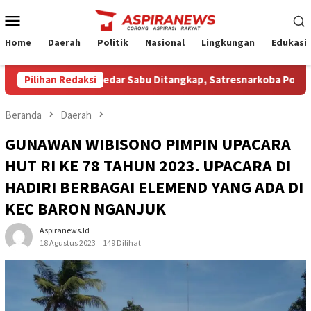
Loncat
Menu
ke
Mobile
konten
Home
Daerah
Politik
Nasional
Lingkungan
Edukasi
 Terduga Pengedar Sabu Ditangkap, Satresnarkoba Polres Nganju
Pilihan Redaksi
Beranda
Daerah
GUNAWAN WIBISONO PIMPIN UPACARA
HUT RI KE 78 TAHUN 2023. UPACARA DI
HADIRI BERBAGAI ELEMEND YANG ADA DI
KEC BARON NGANJUK
Aspiranews.id
18 Agustus 2023
149 Dilihat