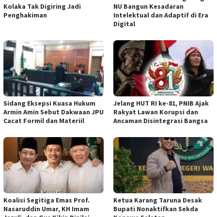
Kolaka Tak Digiring Jadi
NU Bangun Kesadaran
Penghakiman
Intelektual dan Adaptif di Era
Digital
‎Sidang Eksepsi Kuasa Hukum
Jelang HUT RI ke-81, PNIB Ajak
Armin Amin Sebut Dakwaan JPU
Rakyat Lawan Korupsi dan
Cacat Formil dan Materiil
Ancaman Disintegrasi Bangsa
Koalisi Segitiga Emas Prof.
Ketua ‎Karang Taruna Desak
Nasaruddin Umar, KH Imam
Bupati Nonaktifkan Sekda