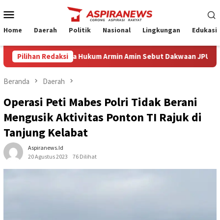
Loncat
Menu
ke
Mobile
konten
Home
Daerah
Politik
Nasional
Lingkungan
Edukasi
dang Eksepsi Kuasa Hukum Armin Amin Sebut Dakwaan JPU Cacat For
Pilihan Redaksi
Beranda
Daerah
Operasi Peti Mabes Polri Tidak Berani
Mengusik Aktivitas Ponton TI Rajuk di
Tanjung Kelabat
Aspiranews.id
20 Agustus 2023
76 Dilihat