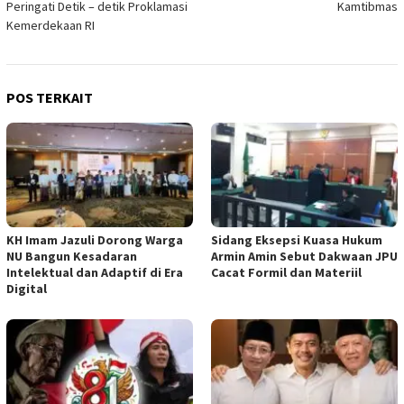
Peringati Detik – detik Proklamasi
Kamtibmas
Kemerdekaan RI
POS TERKAIT
KH Imam Jazuli Dorong Warga
‎Sidang Eksepsi Kuasa Hukum
NU Bangun Kesadaran
Armin Amin Sebut Dakwaan JPU
Intelektual dan Adaptif di Era
Cacat Formil dan Materiil
Digital