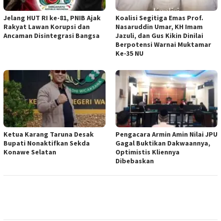
Jelang HUT RI ke-81, PNIB Ajak
Koalisi Segitiga Emas Prof.
Rakyat Lawan Korupsi dan
Nasaruddin Umar, KH Imam
Ancaman Disintegrasi Bangsa
Jazuli, dan Gus Kikin Dinilai
Berpotensi Warnai Muktamar
Ke-35 NU
Ketua ‎Karang Taruna Desak
‎Pengacara Armin Amin Nilai JPU
Bupati Nonaktifkan Sekda
Gagal Buktikan Dakwaannya,
Konawe Selatan
Optimistis Kliennya
Dibebaskan