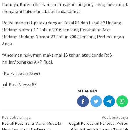
barunya. Karena dia harus merasakan dinginnya jeruji besi untuk
menjalani hukuman akibat tindakannya.
Polisi menjerat pelaku dengan Pasal 81 dan Pasal 82 Undang-
Undang Nomor 17 Tahun 2016 tentang Perubahan Atas
Undang-Undang Nomor 23 Tahun 2002 tentang Perlindungan
Anak.
“Ancaman hukuman maksimal 15 tahun atau denda Rp5
miliar,”pungkas AKP Rudi.
(Korwil Jatim/Swr)
Post Views:
63
SEBARKAN
Navigasi
Pos sebelumnya
Pos berikutnya
Hadrah Polisi Santri Aulian Mustafa
Cegah Peredaran Narkoba, Polres
pos
Menggemahkan Sholawat di
Gresik Bentuk Kampung Tangguh