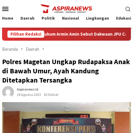
Loncat
Menu
ke
Mobile
konten
Home
Daerah
Politik
Nasional
Lingkungan
Edukasi
Eksepsi Kuasa Hukum Armin Amin Sebut Dakwaan JPU Cacat Formil d
Pilihan Redaksi
Beranda
Daerah
Polres Magetan Ungkap Rudapaksa Anak
di Bawah Umur, Ayah Kandung
Ditetapkan Tersangka
Aspiranews.id
26 Agustus 2023
63 Dilihat