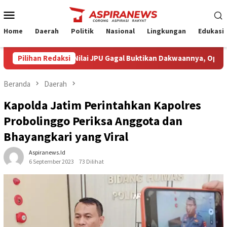
Loncat
Menu
ke
Mobile
konten
Home
Daerah
Politik
Nasional
Lingkungan
Edukasi
ra Armin Amin Nilai JPU Gagal Buktikan Dakwaannya, Optimistis 
Pilihan Redaksi
Beranda
Daerah
Kapolda Jatim Perintahkan Kapolres
Probolinggo Periksa Anggota dan
Bhayangkari yang Viral
Aspiranews.id
6 September 2023
73 Dilihat