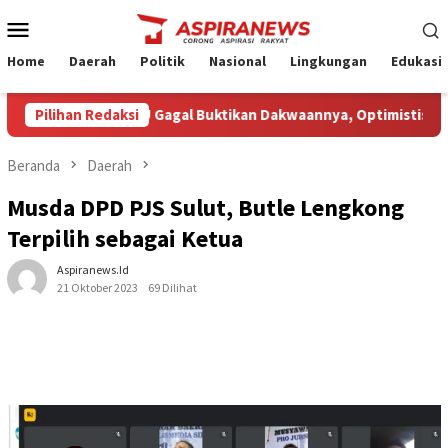
Loncat
Menu
ke
Mobile
konten
Home
Daerah
Politik
Nasional
Lingkungan
Edukasi
in Amin Nilai JPU Gagal Buktikan Dakwaannya, Optimistis Klienny
Pilihan Redaksi
Beranda
Daerah
Musda DPD PJS Sulut, Butle Lengkong
Terpilih sebagai Ketua
Aspiranews.id
21 Oktober 2023
69 Dilihat