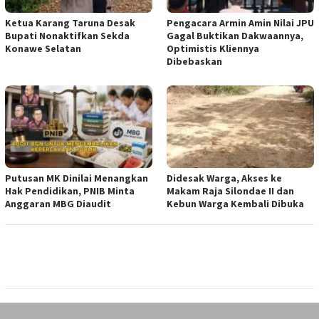
Ketua ‎Karang Taruna Desak
‎Pengacara Armin Amin Nilai JPU
Bupati Nonaktifkan Sekda
Gagal Buktikan Dakwaannya,
Konawe Selatan
Optimistis Kliennya
Dibebaskan
Putusan MK Dinilai Menangkan
Didesak Warga, Akses ke
Hak Pendidikan, PNIB Minta
Makam Raja Silondae II dan
Anggaran MBG Diaudit
Kebun Warga Kembali Dibuka