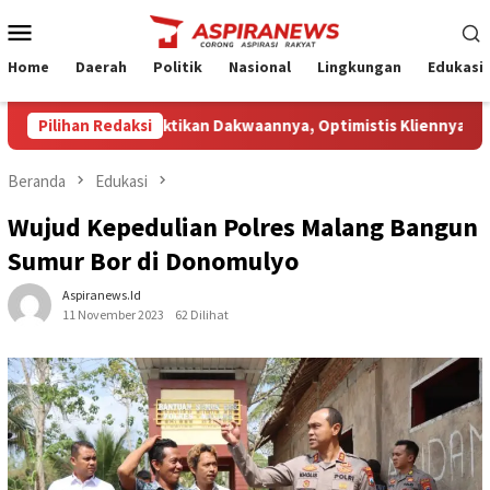
Loncat
Menu
ke
Mobile
konten
Home
Daerah
Politik
Nasional
Lingkungan
Edukasi
ai JPU Gagal Buktikan Dakwaannya, Optimistis Kliennya Dibebask
Pilihan Redaksi
Beranda
Edukasi
Wujud Kepedulian Polres Malang Bangun
Sumur Bor di Donomulyo
Aspiranews.id
11 November 2023
62 Dilihat