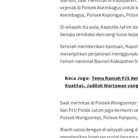
Namun, saat melintas di Kabupaten 
sejenak di Polsek Asembagus untuk
Asembagus, Polsek Kapongan, Polsek 
Di wilayah itu pula, Kapolda Jatim 
berupa sembako dan uang tunai kepa
Setelah memberikan bantuan, Kapol
melanjutkan perjalanan menggunaka
taman nasional Bauran Kabupaten S
Baca Juga:
Temu Ramah PJS den
Kualitas, Jadilah Wartawan ya
Saat melintas di Polsek Wongsorejo
dan PJU Polda Jatim juga berhenti
Polsek Wongsorejo, Polsek Kalipuro, 
Masih sama dengan di wilayah yang d
memberikan bantuan sosial berupa 