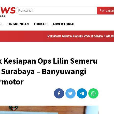
Pencaria
AL
LINGKUNGAN
EDUKASI
ADVERTORIAL
‎Puskom Minta Kasus PSR Kolaka Tak Digiring Jadi Pengh
 Kesiapan Ops Lilin Semeru
a Surabaya – Banyuwangi
ermotor