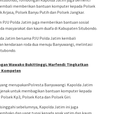
Situbondo, rombongan Kapolda Jatim juga berhenti
 kembali memberikan bantuan komputer kepada Polsek
Arjasa, Polsek Banyu Putih dan Polsek Jangkar.
dan PJU Polda Jatim juga memberikan bantuan sosial
da masyarakat dan kaum duafa di Kabupaten Situbondo.
da Jatim bersama PJU Polda Jatim kembali
n kendaraan roda dua menuju Banyuwangi, melintasi
itubondo.
gan Wawako Bukittinggi, Marfendi: Tingkatkan
ng Kompeten
 yang merupakanPolresta Banyuwangi. Kapolda Jatim
 sejenak untuk membagikan bantuan komputer kepada
Polsek Kp3, Polsek Kota dan Polsek Giri.
isinggahi sebelumnya, Kapolda Jatim ini juga
sembako dan uang tunai kepada anak yatim dan kaum