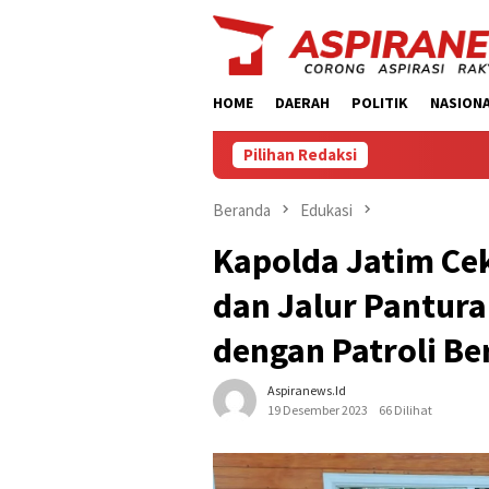
Loncat
ke
konten
HOME
DAERAH
POLITIK
NASION
Pilihan Redaksi
Beranda
Edukasi
Kapolda Jatim Cek
dan Jalur Pantur
dengan Patroli B
Aspiranews.id
19 Desember 2023
66 Dilihat