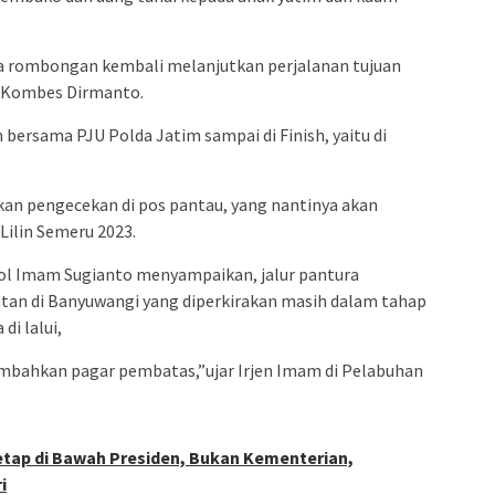
a rombongan kembali melanjutkan perjalanan tujuan
a Kombes Dirmanto.
bersama PJU Polda Jatim sampai di Finish, yaitu di
kan pengecekan di pos pantau, yang nantinya akan
Lilin Semeru 2023.
Pol Imam Sugianto menyampaikan, jalur pantura
atan di Banyuwangi yang diperkirakan masih dalam tahap
di lalui,
ambahkan pagar pembatas,”ujar Irjen Imam di Pelabuhan
etap di Bawah Presiden, Bukan Kementerian,
i