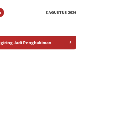
n
8 AGUSTUS 2026
akiman
‎Sidang Eksepsi Kuasa Hukum Armin Amin Sebut Da