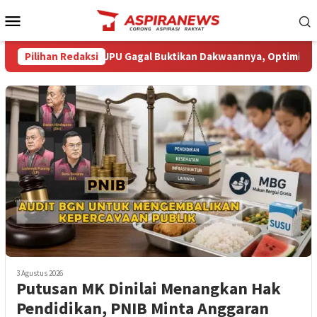
Loncat
Menu
ke
Mobile
konten
 Amin Nilai JPU Gagal Buktikan Dakwaannya, Optimistis Kliennya
Pilihan Redaksi
3 Agustus 2026
Putusan MK Dinilai Menangkan Hak
Pendidikan, PNIB Minta Anggaran