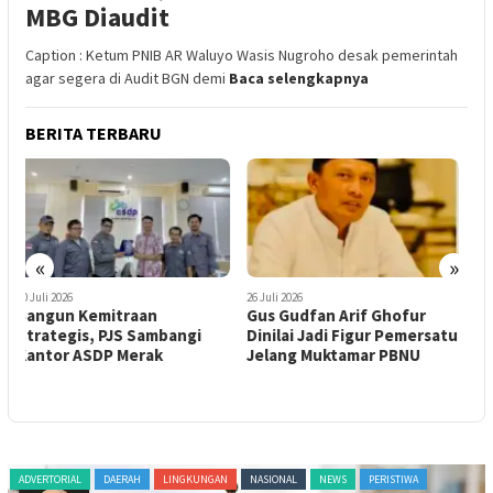
MBG Diaudit
Caption : Ketum PNIB AR Waluyo Wasis Nugroho desak pemerintah
agar segera di Audit BGN demi
Baca selengkapnya
BERITA TERBARU
«
»
26 Juli 2026
23 Juli 2026
2
Gus Gudfan Arif Ghofur
PJS Resmi Ajukan
B
Dinilai Jadi Figur Pemersatu
Persyaratan Menjadi
P
Jelang Muktamar PBNU
Organisasi Konstituen
P
Dewan Pers
A
ADVERTORIAL
DAERAH
LINGKUNGAN
NASIONAL
NEWS
PERISTIWA