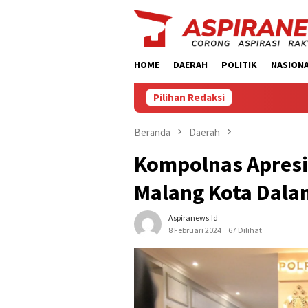
Loncat
ke
konten
HOME
DAERAH
POLITIK
NASION
Pilihan Redaksi
‎Pengacar
Beranda
Daerah
Kompolnas Apresi
Malang Kota Dal
Aspiranews.id
8 Februari 2024
67 Dilihat