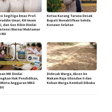
isi Segitiga Emas Prof.
Ketua ‎Karang Taruna Desak
ruddin Umar, KH Imam
Bupati Nonaktifkan Sekda
i, dan Gus Kikin Dinilai
Konawe Selatan
otensi Warnai Muktamar
5 NU
san MK Dinilai
Didesak Warga, Akses ke
ngkan Hak Pendidikan,
Makam Raja Silondae II dan
 Minta Anggaran MBG
Kebun Warga Kembali Dibuka
dit