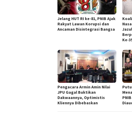
Jelang HUT RI ke-81, PNIB Ajak
Koal
Rakyat Lawan Korupsi dan
Nasa
Ancaman Disintegrasi Bangsa
Jazul
Berp
Ke-3
‎Pengacara Armin Amin Nilai
Putu
JPU Gagal Buktikan
Mena
Dakwaannya, Optimistis
PNIB
Kliennya Dibebaskan
Diau