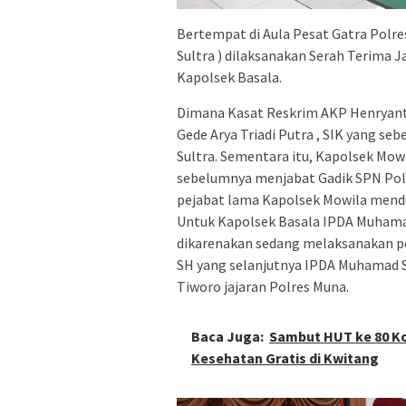
Bertempat di Aula Pesat Gatra Polre
Sultra ) dilaksanakan Serah Terima J
Kapolsek Basala.
Dimana Kasat Reskrim AKP Henryant
Gede Arya Triadi Putra , SIK yang se
Sultra. Sementara itu, Kapolsek Mow
sebelumnya menjabat Gadik SPN Pold
pejabat lama Kapolsek Mowila mendu
Untuk Kapolsek Basala IPDA Muhamad
dikarenakan sedang melaksanakan pen
SH yang selanjutnya IPDA Muhamad S
Tiworo jajaran Polres Muna.
Baca Juga:
Sambut HUT ke 80 Ko
Kesehatan Gratis di Kwitang