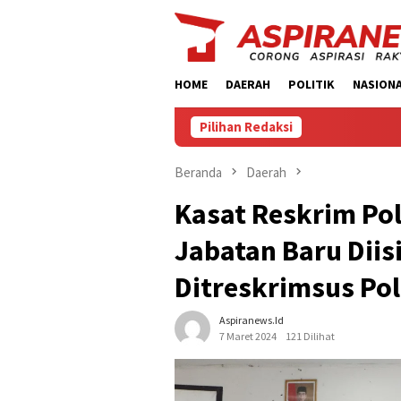
Loncat
ke
konten
HOME
DAERAH
POLITIK
NASION
Pilihan Redaksi
Beranda
Daerah
Kasat Reskrim Pol
Jabatan Baru Diisi
Ditreskrimsus Pol
Aspiranews.id
7 Maret 2024
121 Dilihat