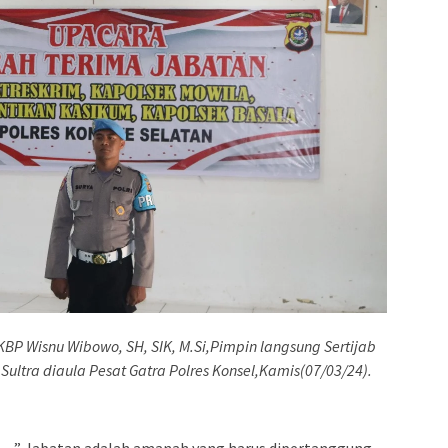
KBP Wisnu Wibowo, SH, SIK, M.Si,Pimpin langsung Sertijab
 Sultra diaula Pesat Gatra Polres Konsel,Kamis(07/03/24).
 –
” Jabatan adalah amanah yang harus dipertanggung