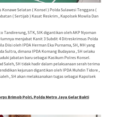
s Konawe Selatan ( Konsel ) Polda Sulawesi Tenggara (
abatan ( Sertijab ) Kasat Reskrim , Kapolsek Mowila Dan
o Tandirerung, STK, SIK digantikan oleh AKP Nyoman
belumnya menjabat Kanit 3 Subdit 4 Ditreskrimsus Polda
ila Diisi oleh IPDA Herman Eka Purnama, SH, MH yang
a Sultra, dimana IPDA Komang Budayana , SH selaku
duki jabatan baru sebagai Kasikum Polres Konsel.
 Saleh, SH tidak hadir dalam pelaksanaan serah terima
didikan kejuruan digantikan oleh IPDA Muhdin Tidore ,
aleh , SH akan melaksanakan tugas sebagai Kapolsek
rps Brimob Polri, Polda Metro Jaya Gelar Bakti