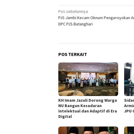
Navigasi
Pos sebelumnya
PJS Jambi Kecam Oknum Pengeroyokan A
pos
DPC PJS Batanghari
POS TERKAIT
KH Imam Jazuli Dorong Warga
‎Sid
NU Bangun Kesadaran
Armi
Intelektual dan Adaptif di Era
JPU 
Digital