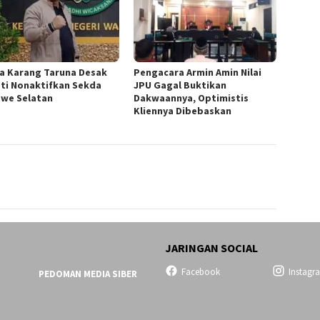
a ‎Karang Taruna Desak
‎Pengacara Armin Amin Nilai
ti Nonaktifkan Sekda
JPU Gagal Buktikan
we Selatan
Dakwaannya, Optimistis
Kliennya Dibebaskan
JARINGAN SOCIAL
Facebook
Instagr
PEDOMAN MEDIA SIBER