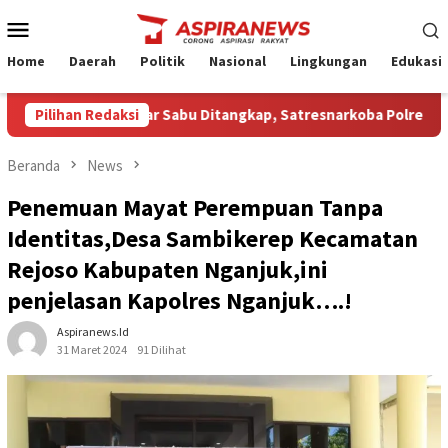
Loncat
Menu
ke
Mobile
konten
Home
Daerah
Politik
Nasional
Lingkungan
Edukasi
uga Pengedar Sabu Ditangkap, Satresnarkoba Polres Nganjuk Sit
Pilihan Redaksi
Beranda
News
Penemuan Mayat Perempuan Tanpa
Identitas,Desa Sambikerep Kecamatan
Rejoso Kabupaten Nganjuk,ini
penjelasan Kapolres Nganjuk….!
Aspiranews.id
31 Maret 2024
91 Dilihat