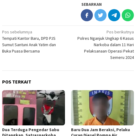
SEBARKAN
Navigasi
Pos sebelumnya
Pos berikutnya
Tempati Kantor Baru, DPD PJS
Polres Nganjuk Ungkap 6 Kasus
pos
Sumut Santuni Anak Yatim dan
Narkoba dalam 11 Hari
Buka Puasa Bersama
Pelaksanaan Operasi Pekat
Semeru 2024
POS TERKAIT
Dua Terduga Pengedar Sabu
Baru Dua Jam Beraksi, Pelaku
Ditangkap, Satresnarkoba
Curan Diesel Pompa Air