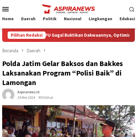
Loncat
Menu
ke
Mobile
konten
Home
Daerah
Politik
Nasional
Lingkungan
Edukasi
in Amin Nilai JPU Gagal Buktikan Dakwaannya, Optimistis Klienn
Pilihan Redaksi
Beranda
Daerah
Polda Jatim Gelar Baksos dan Bakkes
Laksanakan Program “Polisi Baik” di
Lamongan
Aspiranews.id
24 Mei 2024
99 Dilihat