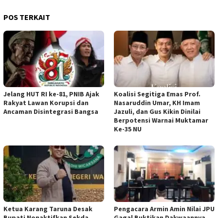
POS TERKAIT
Jelang HUT RI ke-81, PNIB Ajak
Koalisi Segitiga Emas Prof.
Rakyat Lawan Korupsi dan
Nasaruddin Umar, KH Imam
Ancaman Disintegrasi Bangsa
Jazuli, dan Gus Kikin Dinilai
Berpotensi Warnai Muktamar
Ke-35 NU
Ketua ‎Karang Taruna Desak
‎Pengacara Armin Amin Nilai JPU
Bupati Nonaktifkan Sekda
Gagal Buktikan Dakwaannya,