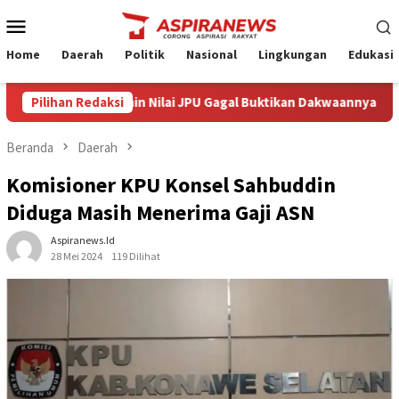
Loncat
Menu
ke
Mobile
konten
Home
Daerah
Politik
Nasional
Lingkungan
Edukasi
ngacara Armin Amin Nilai JPU Gagal Buktikan Dakwaannya, Optimis
Pilihan Redaksi
Beranda
Daerah
Komisioner KPU Konsel Sahbuddin
Diduga Masih Menerima Gaji ASN
Aspiranews.id
28 Mei 2024
119 Dilihat