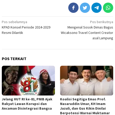
Navigasi
Pos sebelumnya
Pos berikutnya
KPAD Konsel Periode 2024-2029
Mengenal Sosok Dimas Bagus
pos
Resmi Dilantik
Wicaksono Travel Content Creator
asal Lampung
POS TERKAIT
Jelang HUT RI ke-81, PNIB Ajak
Koalisi Segitiga Emas Prof.
Rakyat Lawan Korupsi dan
Nasaruddin Umar, KH Imam
Ancaman Disintegrasi Bangsa
Jazuli, dan Gus Kikin Dinilai
Berpotensi Warnai Muktamar