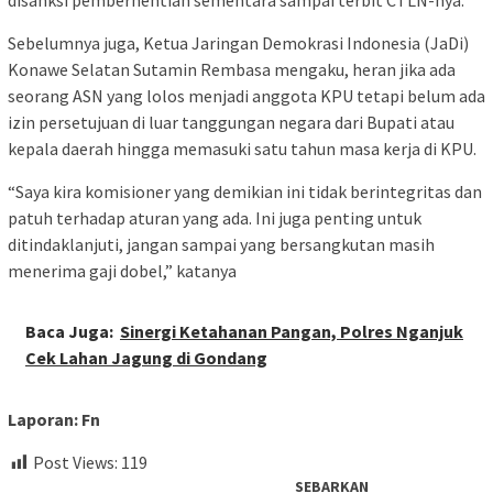
disanksi pemberhentian sementara sampai terbit CTLN-nya.
Sebelumnya juga, Ketua Jaringan Demokrasi Indonesia (JaDi)
Konawe Selatan Sutamin Rembasa mengaku, heran jika ada
seorang ASN yang lolos menjadi anggota KPU tetapi belum ada
izin persetujuan di luar tanggungan negara dari Bupati atau
kepala daerah hingga memasuki satu tahun masa kerja di KPU.
“Saya kira komisioner yang demikian ini tidak berintegritas dan
patuh terhadap aturan yang ada. Ini juga penting untuk
ditindaklanjuti, jangan sampai yang bersangkutan masih
menerima gaji dobel,” katanya
Baca Juga:
Sinergi Ketahanan Pangan, Polres Nganjuk
Cek Lahan Jagung di Gondang
Laporan: Fn
Post Views:
119
SEBARKAN