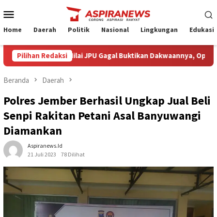
Loncat
Menu
ke
Mobile
konten
Home
Daerah
Politik
Nasional
Lingkungan
Edukasi
a Armin Amin Nilai JPU Gagal Buktikan Dakwaannya, Optimistis Kl
Pilihan Redaksi
Beranda
Daerah
Polres Jember Berhasil Ungkap Jual Beli
Senpi Rakitan Petani Asal Banyuwangi
Diamankan
Aspiranews.id
21 Juli 2023
78 Dilihat