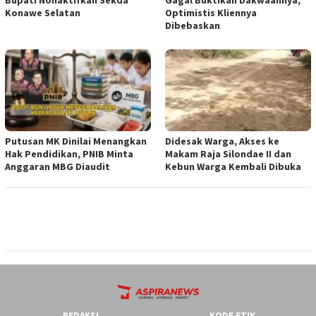
Bupati Nonaktifkan Sekda
Gagal Buktikan Dakwaannya,
Konawe Selatan
Optimistis Kliennya
Dibebaskan
Putusan MK Dinilai Menangkan
Didesak Warga, Akses ke
Hak Pendidikan, PNIB Minta
Makam Raja Silondae II dan
Anggaran MBG Diaudit
Kebun Warga Kembali Dibuka
REDAKSI
KODE ETIK