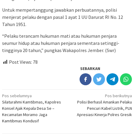
Untuk mempertanggung jawabkan perbuatannya, polisi
menjerat pelaku dengan pasal 1 ayat 1 UU Darurat RI No. 12
Tahun 1951.
“Pelaku terancam hukuman mati atau hukuman penjara
seumur hidup atau hukuman penjara sementara setinggi-
tingginya 20 tahun,” pungkas Wakapolres Jember. (Swr)
Post Views:
78
SEBARKAN
Navigasi
Pos sebelumnya
Pos berikutnya
Silaturahmi Kamtibmas, Kapolres
Polisi Berhasil Amankan Pelaku
pos
Konsel Ajak Kepala Desa Se –
Pencuri Kabel Listrik, PLN
Kecamatan Moramo Jaga
Apresiasi Kinerja Polres Gresik
Kamtibmas Kondusif