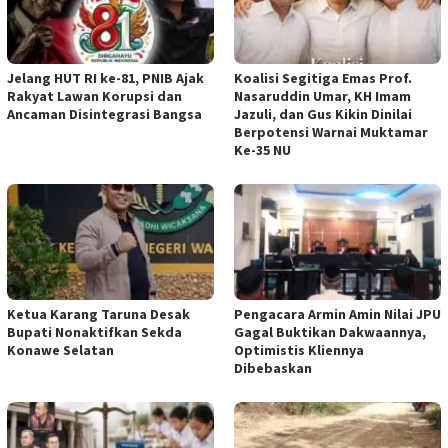
Jelang HUT RI ke-81, PNIB Ajak
Koalisi Segitiga Emas Prof.
Rakyat Lawan Korupsi dan
Nasaruddin Umar, KH Imam
Ancaman Disintegrasi Bangsa
Jazuli, dan Gus Kikin Dinilai
Berpotensi Warnai Muktamar
Ke-35 NU
Ketua ‎Karang Taruna Desak
‎Pengacara Armin Amin Nilai JPU
Bupati Nonaktifkan Sekda
Gagal Buktikan Dakwaannya,
Konawe Selatan
Optimistis Kliennya
Dibebaskan