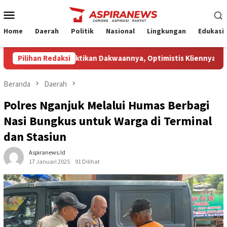
Loncat
Menu
ke
Mobile
konten
Home
Daerah
Politik
Nasional
Lingkungan
Edukasi
ai JPU Gagal Buktikan Dakwaannya, Optimistis Kliennya Dibebaska
Pilihan Redaksi
Beranda
Daerah
Polres Nganjuk Melalui Humas Berbagi
Nasi Bungkus untuk Warga di Terminal
dan Stasiun
Aspiranews.id
17 Januari 2025
91 Dilihat