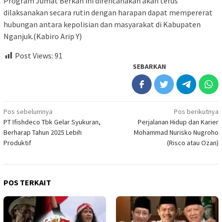
Program Jumat Berkah ini direncanakan akan terus
dilaksanakan secara rutin dengan harapan dapat mempererat
hubungan antara kepolisian dan masyarakat di Kabupaten
Nganjuk.(Kabiro Arip Y)
Post Views:
91
SEBARKAN
Navigasi
Pos sebelumnya
Pos berikutnya
PT Ifishdeco Tbk Gelar Syukuran,
Perjalanan Hidup dan Karier
pos
Berharap Tahun 2025 Lebih
Mohammad Nurisko Nugroho
Produktif
(Risco atau Ozan)
POS TERKAIT