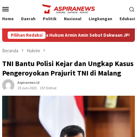
Loncat
Menu
ke
Mobile
konten
Home
Daerah
Politik
Nasional
Lingkungan
Edukasi
ng Eksepsi Kuasa Hukum Armin Amin Sebut Dakwaan JPU Cacat Form
Pilihan Redaksi
Beranda
Hukrim
TNI Bantu Polisi Kejar dan Ungkap Kasus
Pengeroyokan Prajurit TNI di Malang
Aspiranews.id
29 Juni 2025
157 Dilihat