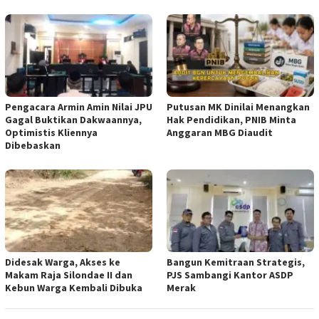
‎Pengacara Armin Amin Nilai JPU
Putusan MK Dinilai Menangkan
Gagal Buktikan Dakwaannya,
Hak Pendidikan, PNIB Minta
Optimistis Kliennya
Anggaran MBG Diaudit
Dibebaskan
Didesak Warga, Akses ke
Bangun Kemitraan Strategis,
Makam Raja Silondae II dan
PJS Sambangi Kantor ASDP
Kebun Warga Kembali Dibuka
Merak