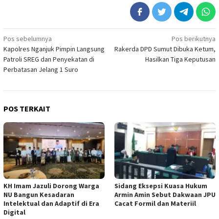
Navigasi
Pos sebelumnya
Pos berikutnya
Kapolres Nganjuk Pimpin Langsung
Rakerda DPD Sumut Dibuka Ketum,
pos
Patroli SREG dan Penyekatan di
Hasilkan Tiga Keputusan
Perbatasan Jelang 1 Suro
POS TERKAIT
KH Imam Jazuli Dorong Warga
‎Sidang Eksepsi Kuasa Hukum
NU Bangun Kesadaran
Armin Amin Sebut Dakwaan JPU
Intelektual dan Adaptif di Era
Cacat Formil dan Materiil
Digital