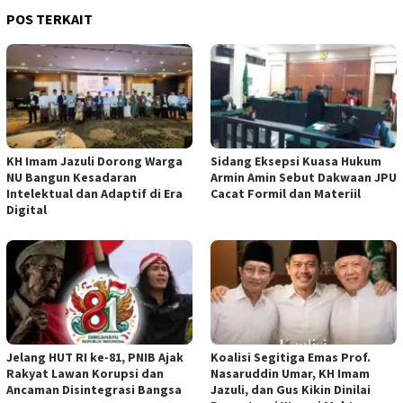
POS TERKAIT
KH Imam Jazuli Dorong Warga
‎Sidang Eksepsi Kuasa Hukum
NU Bangun Kesadaran
Armin Amin Sebut Dakwaan JPU
Intelektual dan Adaptif di Era
Cacat Formil dan Materiil
Digital
Jelang HUT RI ke-81, PNIB Ajak
Koalisi Segitiga Emas Prof.
Rakyat Lawan Korupsi dan
Nasaruddin Umar, KH Imam
Ancaman Disintegrasi Bangsa
Jazuli, dan Gus Kikin Dinilai