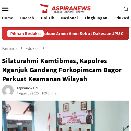
Loncat
Menu
ke
Mobile
konten
Home
Daerah
Politik
Nasional
Lingkungan
Edukasi
 Eksepsi Kuasa Hukum Armin Amin Sebut Dakwaan JPU Cacat Formil 
Pilihan Redaksi
Beranda
Edukasi
Silaturahmi Kamtibmas, Kapolres
Nganjuk Gandeng Forkopimcam Bagor
Perkuat Keamanan Wilayah
Aspiranews.id
4 Agustus 2025
109 Dilihat