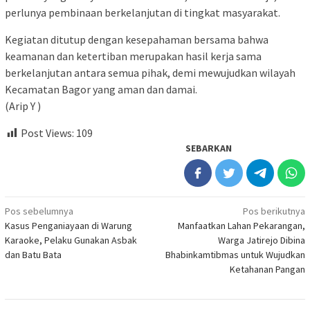
perlunya pembinaan berkelanjutan di tingkat masyarakat.
Kegiatan ditutup dengan kesepahaman bersama bahwa
keamanan dan ketertiban merupakan hasil kerja sama
berkelanjutan antara semua pihak, demi mewujudkan wilayah
Kecamatan Bagor yang aman dan damai.
(Arip Y )
Post Views:
109
SEBARKAN
Navigasi
Pos sebelumnya
Pos berikutnya
Kasus Penganiayaan di Warung
Manfaatkan Lahan Pekarangan,
pos
Karaoke, Pelaku Gunakan Asbak
Warga Jatirejo Dibina
dan Batu Bata
Bhabinkamtibmas untuk Wujudkan
Ketahanan Pangan