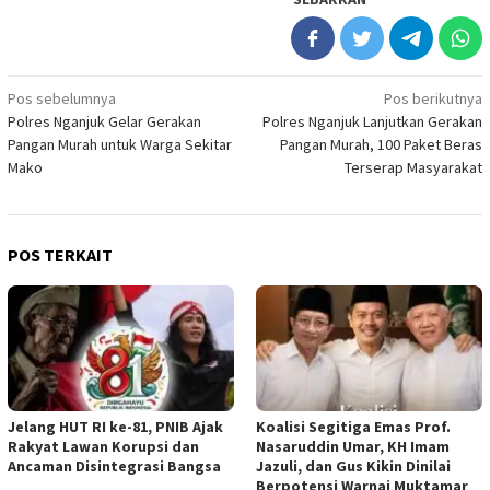
Navigasi
Pos sebelumnya
Pos berikutnya
Polres Nganjuk Gelar Gerakan
Polres Nganjuk Lanjutkan Gerakan
pos
Pangan Murah untuk Warga Sekitar
Pangan Murah, 100 Paket Beras
Mako
Terserap Masyarakat
POS TERKAIT
Jelang HUT RI ke-81, PNIB Ajak
Koalisi Segitiga Emas Prof.
Rakyat Lawan Korupsi dan
Nasaruddin Umar, KH Imam
Ancaman Disintegrasi Bangsa
Jazuli, dan Gus Kikin Dinilai
Berpotensi Warnai Muktamar