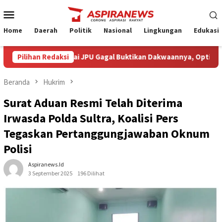
Loncat
Menu
ke
Mobile
konten
Home
Daerah
Politik
Nasional
Lingkungan
Edukasi
rmin Amin Nilai JPU Gagal Buktikan Dakwaannya, Optimistis Klie
Pilihan Redaksi
Beranda
Hukrim
Surat Aduan Resmi Telah Diterima
Irwasda Polda Sultra, Koalisi Pers
Tegaskan Pertanggungjawaban Oknum
Polisi
Aspiranews.id
3 September 2025
196 Dilihat