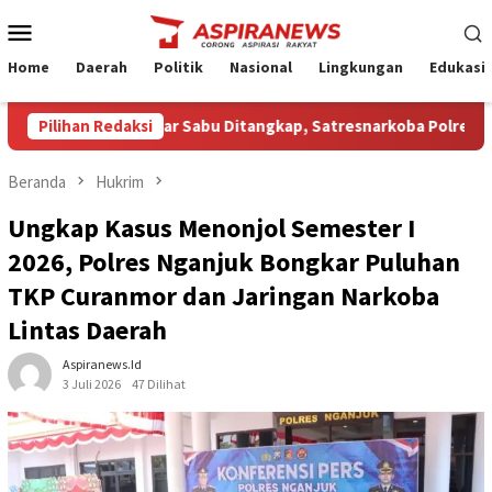
Loncat
Menu
ke
Mobile
konten
Home
Daerah
Politik
Nasional
Lingkungan
Edukasi
duga Pengedar Sabu Ditangkap, Satresnarkoba Polres Nganjuk Si
Pilihan Redaksi
Beranda
Hukrim
Ungkap Kasus Menonjol Semester I
2026, Polres Nganjuk Bongkar Puluhan
TKP Curanmor dan Jaringan Narkoba
Lintas Daerah
Aspiranews.id
3 Juli 2026
47 Dilihat