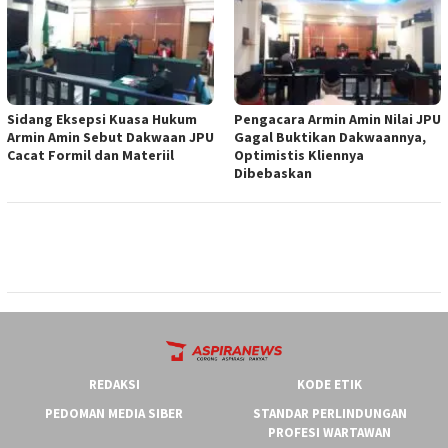
‎Sidang Eksepsi Kuasa Hukum
‎Pengacara Armin Amin Nilai JPU
Armin Amin Sebut Dakwaan JPU
Gagal Buktikan Dakwaannya,
Cacat Formil dan Materiil
Optimistis Kliennya
Dibebaskan
REDAKSI
KODE ETIK
PEDOMAN MEDIA SIBER
STANDAR PERLINDUNGAN
PROFESI WARTAWAN