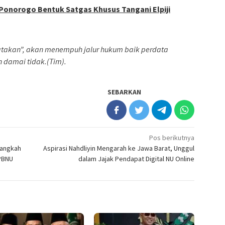
 Ponorogo Bentuk Satgas Khusus Tangani Elpiji
yatakan”, akan menempuh jalur hukum baik perdata
 damai tidak.(Tim).
SEBARKAN
Pos berikutnya
Langkah
Aspirasi Nahdliyin Mengarah ke Jawa Barat, Unggul
 PBNU
dalam Jajak Pendapat Digital NU Online