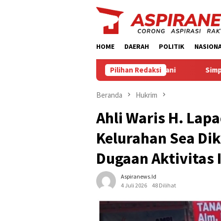
Loncat
ke
konten
HOME
DAERAH
POLITIK
NASION
T CAM Diduga Gali Jalan Usaha Tani
Pilihan Redaksi
Simpan 11,14 Gram S
Beranda
Hukrim
Ahli Waris H. Lap
Kelurahan Sea Dik
Dugaan Aktivitas I
Aspiranews.id
4 Juli 2026
48 Dilihat