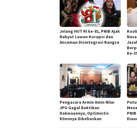
Jelang HUT RI ke-81, PNIB Ajak
Koal
Rakyat Lawan Korupsi dan
Nasa
Ancaman Disintegrasi Bangsa
Jazul
Berp
Ke-3
‎Pengacara Armin Amin Nilai
Putu
JPU Gagal Buktikan
Mena
Dakwaannya, Optimistis
PNIB
Kliennya Dibebaskan
Diau