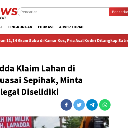
Pencaria
AL
LINGKUNGAN
EDUKASI
ADVERTORIAL
abu di Kamar Kos, Pria Asal Kediri Ditangkap Satresnarkoba Polr
adda Klaim Lahan di
uasai Sepihak, Minta
legal Diselidiki