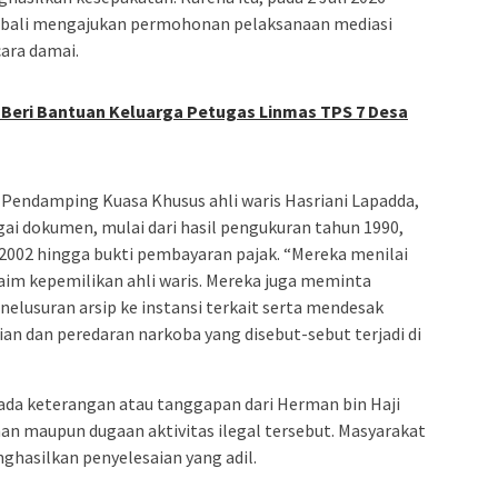
mbali mengajukan permohonan pelaksanaan mediasi
ara damai.
Beri Bantuan Keluarga Petugas Linmas TPS 7 Desa
ku Pendamping Kuasa Khusus ahli waris Hasriani Lapadda,
ai dokumen, mulai dari hasil pengukuran tahun 1990,
002 hingga bukti pembayaran pajak. “Mereka menilai
aim kepemilikan ahli waris. Mereka juga meminta
lusuran arsip ke instansi terkait serta mendesak
ian dan peredaran narkoba yang disebut-sebut terjadi di
m ada keterangan atau tanggapan dari Herman bin Haji
han maupun dugaan aktivitas ilegal tersebut. Masyarakat
ghasilkan penyelesaian yang adil.