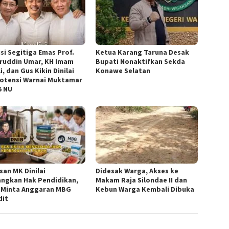
isi Segitiga Emas Prof.
Ketua ‎Karang Taruna Desak
ruddin Umar, KH Imam
Bupati Nonaktifkan Sekda
i, dan Gus Kikin Dinilai
Konawe Selatan
otensi Warnai Muktamar
5 NU
san MK Dinilai
Didesak Warga, Akses ke
ngkan Hak Pendidikan,
Makam Raja Silondae II dan
 Minta Anggaran MBG
Kebun Warga Kembali Dibuka
dit