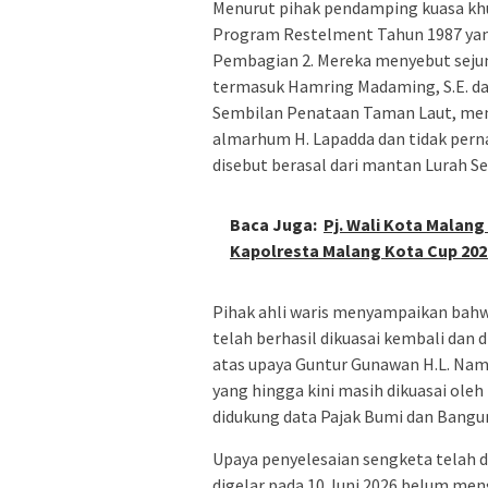
Menurut pihak pendamping kuasa khus
Program Restelment Tahun 1987 yan
Pembagian 2. Mereka menyebut seju
termasuk Hamring Madaming, S.E. da
Sembilan Penataan Taman Laut, me
almarhum H. Lapadda dan tidak perna
disebut berasal dari mantan Lurah S
Baca Juga:
Pj. Wali Kota Malan
Kapolresta Malang Kota Cup 202
Pihak ahli waris menyampaikan bahwa
telah berhasil dikuasai kembali dan
atas upaya Guntur Gunawan H.L. Namu
yang hingga kini masih dikuasai oleh
didukung data Pajak Bumi dan Bangun
Upaya penyelesaian sengketa telah d
digelar pada 10 Juni 2026 belum meng