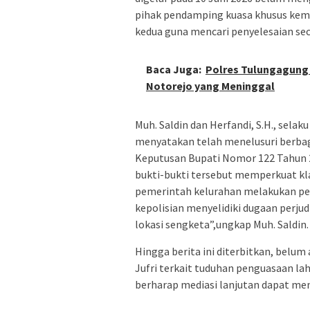
pihak pendamping kuasa khusus ke
kedua guna mencari penyelesaian sec
Baca Juga:
Polres Tulungagung 
Notorejo yang Meninggal
Muh. Saldin dan Herfandi, S.H., sela
menyatakan telah menelusuri berbag
Keputusan Bupati Nomor 122 Tahun 2
bukti-bukti tersebut memperkuat kl
pemerintah kelurahan melakukan pene
kepolisian menyelidiki dugaan perjud
lokasi sengketa”,ungkap Muh. Saldin.
Hingga berita ini diterbitkan, belu
Jufri terkait tuduhan penguasaan la
berharap mediasi lanjutan dapat men