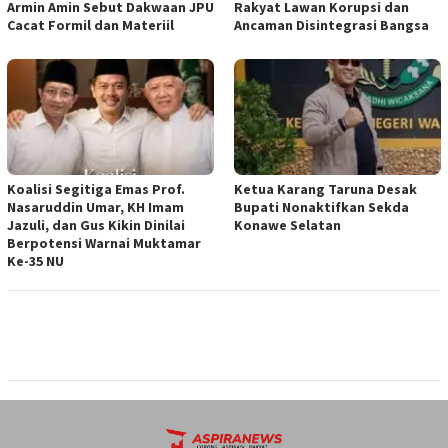
Armin Amin Sebut Dakwaan JPU
Rakyat Lawan Korupsi dan
Cacat Formil dan Materiil
Ancaman Disintegrasi Bangsa
Koalisi Segitiga Emas Prof.
Ketua ‎Karang Taruna Desak
Nasaruddin Umar, KH Imam
Bupati Nonaktifkan Sekda
Jazuli, dan Gus Kikin Dinilai
Konawe Selatan
Berpotensi Warnai Muktamar
Ke-35 NU