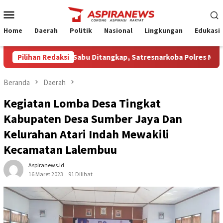
Loncat
Menu
ke
Mobile
konten
Home
Daerah
Politik
Nasional
Lingkungan
Edukasi
duga Pengedar Sabu Ditangkap, Satresnarkoba Polres Nganjuk Si
Pilihan Redaksi
Beranda
Daerah
Kegiatan Lomba Desa Tingkat
Kabupaten Desa Sumber Jaya Dan
Kelurahan Atari Indah Mewakili
Kecamatan Lalembuu
Aspiranews.id
16 Maret 2023
91 Dilihat