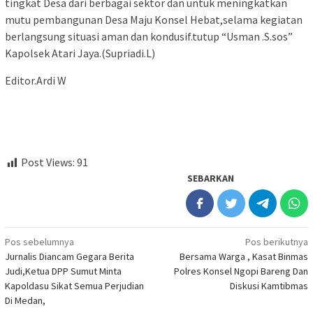
tingkat Desa dari berbagai sektor dan untuk meningkatkan
mutu pembangunan Desa Maju Konsel Hebat,selama kegiatan
berlangsung situasi aman dan kondusif.tutup “Usman .S.sos”
Kapolsek Atari Jaya.(Supriadi.L)
Editor.Ardi W
Post Views:
91
SEBARKAN
Navigasi
Pos sebelumnya
Pos berikutnya
Jurnalis Diancam Gegara Berita
Bersama Warga , Kasat Binmas
pos
Judi,Ketua DPP Sumut Minta
Polres Konsel Ngopi Bareng Dan
Kapoldasu Sikat Semua Perjudian
Diskusi Kamtibmas
Di Medan,