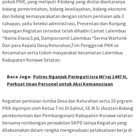
pokok PKK, yang meliputi 4 bidang yang dinilai diantaranya
bidang pemerintahan, bidang kewilayahan, bidang ekonomi
dan bidang kemasyarakatan dengan sistem penilaian ada 3
tahapan, yaitu Seleksi administrasi, Presentasi dan Kunjung
lapangan.Kegiatan tersebut telah dihadiri Camat Lalembuu
“Nama Diana.S.pd, Damposramil Lalembuu “Serma Wartonk
Dan para Kepala Desa/Kelurahan,Tim Penggerak PKK se
Kecamatan serta tokoh masyarakat kecamatan Lalembuu
Kabupaten Konawe Selatan.
Baca Juga:
Polres Nganjuk Peringati Isra Mi’raj 1447 H,
Perkuat Iman Personel untuk Aksi Kemanusiaan
Kegiatan penilaian lomba Desa dan Kelurahan serta 10 prgram
PKK dipimpin oleh Ketua Tim Dr.Sahlul, SE.M.Si (Asisten Bidang
perekonomian dan Pembangunan) Kabupaten Konawe selatan
bersama rombongan perwakilan SKPD lainya.Kegiatan yang
dilaksanakan dalam rangka mengevaluasi pelaksanaan kerja di