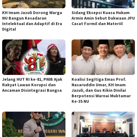
KH Imam Jazuli Dorong Warga
‎Sidang Eksepsi Kuasa Hukum
NU Bangun Kesadaran
Armin Amin Sebut Dakwaan JPU
Intelektual dan Adaptif di Era
Cacat Formil dan Materiil
Digital
Jelang HUT RI ke-81, PNIB Ajak
Koalisi Segitiga Emas Prof.
Rakyat Lawan Korupsi dan
Nasaruddin Umar, KH Imam
Ancaman Disintegrasi Bangsa
Jazuli, dan Gus Kikin Dinilai
Berpotensi Warnai Muktamar
Ke-35 NU