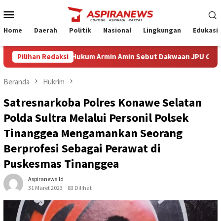
Loncat
Menu
ke
Mobile
konten
Home
Daerah
Politik
Nasional
Lingkungan
Edukasi
g Eksepsi Kuasa Hukum Armin Amin Sebut Dakwaan JPU Cacat Formil
Pilihan Redaksi
Beranda
Hukrim
Satresnarkoba Polres Konawe Selatan
Polda Sultra Melalui Personil Polsek
Tinanggea Mengamankan Seorang
Berprofesi Sebagai Perawat di
Puskesmas Tinanggea
Aspiranews.id
31 Maret 2023
83 Dilihat