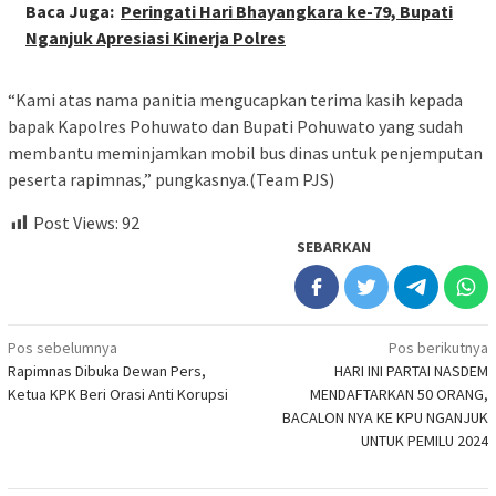
Baca Juga:
Peringati Hari Bhayangkara ke-79, Bupati
Nganjuk Apresiasi Kinerja Polres
“Kami atas nama panitia mengucapkan terima kasih kepada
bapak Kapolres Pohuwato dan Bupati Pohuwato yang sudah
membantu meminjamkan mobil bus dinas untuk penjemputan
peserta rapimnas,” pungkasnya.(Team PJS)
Post Views:
92
SEBARKAN
Navigasi
Pos sebelumnya
Pos berikutnya
Rapimnas Dibuka Dewan Pers,
HARI INI PARTAI NASDEM
pos
Ketua KPK Beri Orasi Anti Korupsi
MENDAFTARKAN 50 ORANG,
BACALON NYA KE KPU NGANJUK
UNTUK PEMILU 2024