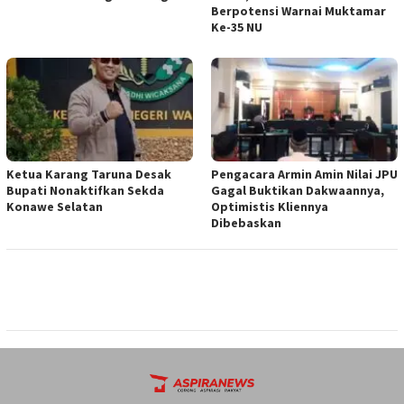
Berpotensi Warnai Muktamar
Ke-35 NU
Ketua ‎Karang Taruna Desak
‎Pengacara Armin Amin Nilai JPU
Bupati Nonaktifkan Sekda
Gagal Buktikan Dakwaannya,
Konawe Selatan
Optimistis Kliennya
Dibebaskan