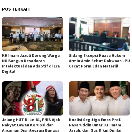
POS TERKAIT
KH Imam Jazuli Dorong Warga
‎Sidang Eksepsi Kuasa Hukum
NU Bangun Kesadaran
Armin Amin Sebut Dakwaan JPU
Intelektual dan Adaptif di Era
Cacat Formil dan Materiil
Digital
Jelang HUT RI ke-81, PNIB Ajak
Koalisi Segitiga Emas Prof.
Rakyat Lawan Korupsi dan
Nasaruddin Umar, KH Imam
Ancaman Disintegrasi Bangsa
Jazuli, dan Gus Kikin Dinilai