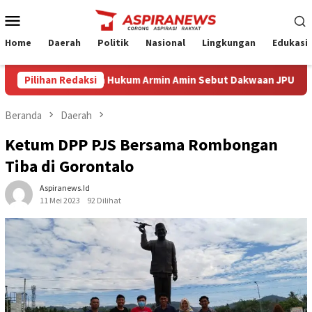
Loncat
Menu
ke
Mobile
konten
Home
Daerah
Politik
Nasional
Lingkungan
Edukasi
g Eksepsi Kuasa Hukum Armin Amin Sebut Dakwaan JPU Cacat Formi
Pilihan Redaksi
Beranda
Daerah
Ketum DPP PJS Bersama Rombongan
Tiba di Gorontalo
Aspiranews.id
11 Mei 2023
92 Dilihat