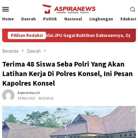
Loncat
Menu
ke
Mobile
konten
Home
Daerah
Politik
Nasional
Lingkungan
Edukasi
 Armin Amin Nilai JPU Gagal Buktikan Dakwaannya, Optimistis Kli
Pilihan Redaksi
Beranda
Daerah
Terima 48 Siswa Seba Polri Yang Akan
Latihan Kerja Di Polres Konsel, Ini Pesan
Kapolres Konsel
Aspiranews.id
29 Mei 2023
86 Dilihat