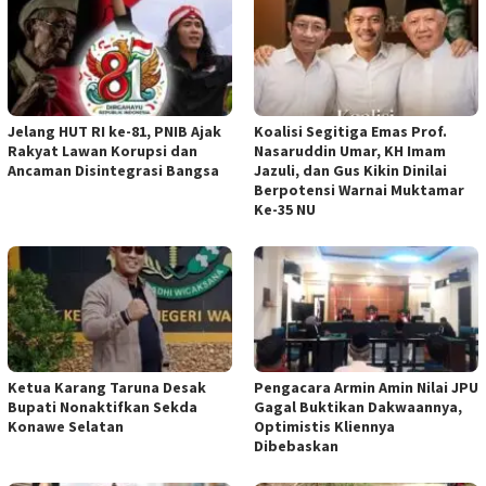
Jelang HUT RI ke-81, PNIB Ajak
Koalisi Segitiga Emas Prof.
Rakyat Lawan Korupsi dan
Nasaruddin Umar, KH Imam
Ancaman Disintegrasi Bangsa
Jazuli, dan Gus Kikin Dinilai
Berpotensi Warnai Muktamar
Ke-35 NU
Ketua ‎Karang Taruna Desak
‎Pengacara Armin Amin Nilai JPU
Bupati Nonaktifkan Sekda
Gagal Buktikan Dakwaannya,
Konawe Selatan
Optimistis Kliennya
Dibebaskan