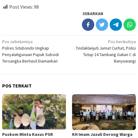
Post Views:
98
SEBARKAN
Navigasi
Pos sebelumnya
Pos berikutnya
Polres Situbondo Ungkap
Tindaklanjuti Jumat Curhat, Polisi
pos
Penyalahgunaan Pupuk Subsidi
Tutup 14 Tambang Galian C di
Tersangka Berhasil Diamankan
Banyuwangi
POS TERKAIT
‎Puskom Minta Kasus PSR
KH Imam Jazuli Dorong Warga