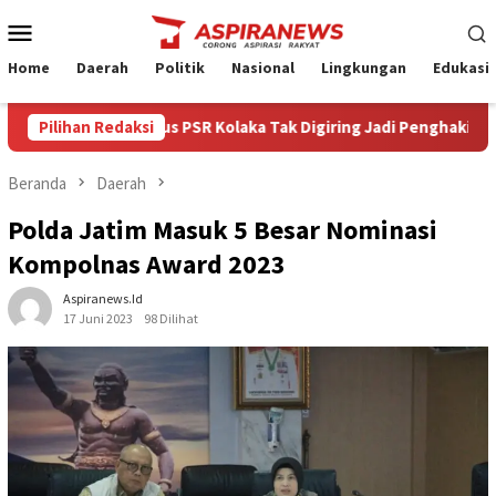
Loncat
Menu
ke
Mobile
konten
Home
Daerah
Politik
Nasional
Lingkungan
Edukasi
kom Minta Kasus PSR Kolaka Tak Digiring Jadi Penghakiman
Pilihan Redaksi
Beranda
Daerah
Polda Jatim Masuk 5 Besar Nominasi
Kompolnas Award 2023
Aspiranews.id
17 Juni 2023
98 Dilihat