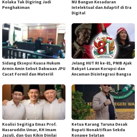
Kolaka Tak Digiring Jadi
NU Bangun Kesadaran
Penghakiman
Intelektual dan Adaptif di Era
Digital
‎Sidang Eksepsi Kuasa Hukum
Jelang HUT RI ke-81, PNIB Ajak
Armin Amin Sebut Dakwaan JPU
Rakyat Lawan Korupsi dan
Cacat Formil dan Materiil
Ancaman Disintegrasi Bangsa
Koalisi Segitiga Emas Prof.
Ketua ‎Karang Taruna Desak
Nasaruddin Umar, KH Imam
Bupati Nonaktifkan Sekda
Jazuli, dan Gus Kikin Dinilai
Konawe Selatan