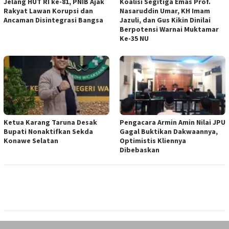
Jelang HUT RI ke-81, PNIB Ajak
Koalisi Segitiga Emas Prof.
Rakyat Lawan Korupsi dan
Nasaruddin Umar, KH Imam
Ancaman Disintegrasi Bangsa
Jazuli, dan Gus Kikin Dinilai
Berpotensi Warnai Muktamar
Ke-35 NU
Ketua ‎Karang Taruna Desak
‎Pengacara Armin Amin Nilai JPU
Bupati Nonaktifkan Sekda
Gagal Buktikan Dakwaannya,
Konawe Selatan
Optimistis Kliennya
Dibebaskan