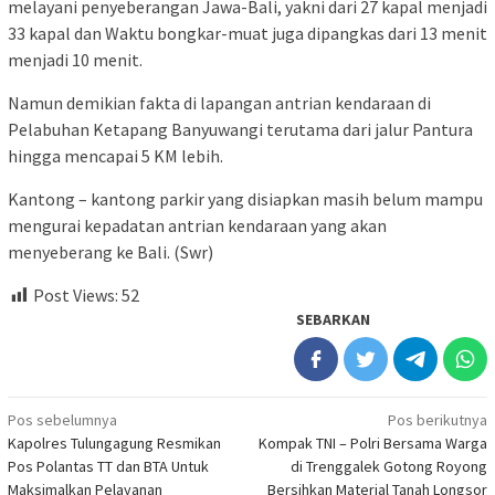
melayani penyeberangan Jawa-Bali, yakni dari 27 kapal menjadi
33 kapal dan Waktu bongkar-muat juga dipangkas dari 13 menit
menjadi 10 menit.
Namun demikian fakta di lapangan antrian kendaraan di
Pelabuhan Ketapang Banyuwangi terutama dari jalur Pantura
hingga mencapai 5 KM lebih.
Kantong – kantong parkir yang disiapkan masih belum mampu
mengurai kepadatan antrian kendaraan yang akan
menyeberang ke Bali. (Swr)
Post Views:
52
SEBARKAN
Navigasi
Pos sebelumnya
Pos berikutnya
Kapolres Tulungagung Resmikan
Kompak TNI – Polri Bersama Warga
pos
Pos Polantas TT dan BTA Untuk
di Trenggalek Gotong Royong
Maksimalkan Pelayanan
Bersihkan Material Tanah Longsor