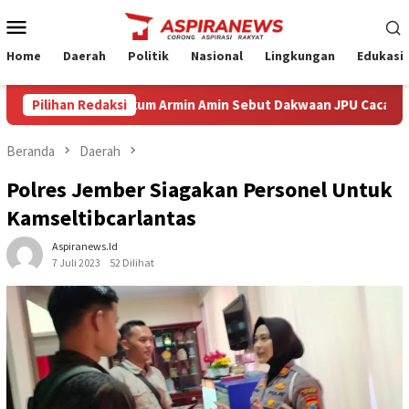
Loncat
Menu
ke
Mobile
konten
Home
Daerah
Politik
Nasional
Lingkungan
Edukasi
sepsi Kuasa Hukum Armin Amin Sebut Dakwaan JPU Cacat Formil da
Pilihan Redaksi
Beranda
Daerah
Polres Jember Siagakan Personel Untuk
Kamseltibcarlantas
Aspiranews.id
7 Juli 2023
52 Dilihat