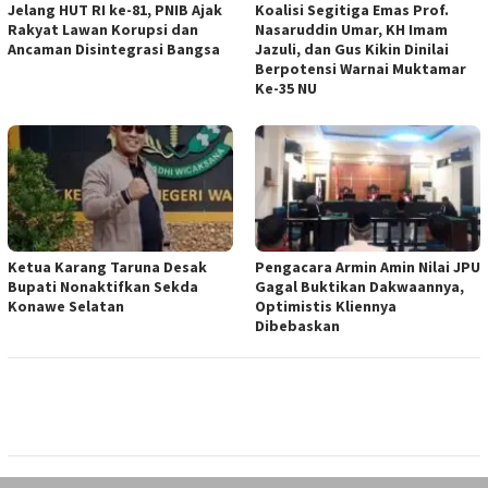
Jelang HUT RI ke-81, PNIB Ajak
Koalisi Segitiga Emas Prof.
Rakyat Lawan Korupsi dan
Nasaruddin Umar, KH Imam
Ancaman Disintegrasi Bangsa
Jazuli, dan Gus Kikin Dinilai
Berpotensi Warnai Muktamar
Ke-35 NU
Ketua ‎Karang Taruna Desak
‎Pengacara Armin Amin Nilai JPU
Bupati Nonaktifkan Sekda
Gagal Buktikan Dakwaannya,
Konawe Selatan
Optimistis Kliennya
Dibebaskan