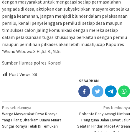
dengan masyarakat untuk mengatasi setiap permasalahan
yang ada di desa, aktipkan dan subyektipkan masyarakat selaku
penjga keamanan, jangan menjadi blunder dalam pelaksanaan
pemilu, kenali penyelenggara pemilu di setiap desa maupun
tim sukses calon jaling komunikasi dengan mereka setiap
dalam pelaksanaan tugas khususnya berkaitan dengan pemilu
maupun pemilihan pilkades akan lebih mudah,ucap Kapolres
‘Wisnu Wibowo.S.H.,S.I.K.,M.Si.
Sumber Humas polres Konsel
Post Views:
88
SEBARKAN
Navigasi
Pos sebelumnya
Pos berikutnya
Warga Masyarakat Desa Roraya
Polresta Banyuwangi Himbau
pos
Yang Hilang Diterkam Buaya Muara
Pengguna Jalan Lewat Jalur
Sungai Roraya Telah Di Temukan
Selatan Hindari Macet Antrean