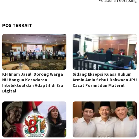
Pelabuhan Ketapang
POS TERKAIT
KH Imam Jazuli Dorong Warga
‎Sidang Eksepsi Kuasa Hukum
NU Bangun Kesadaran
Armin Amin Sebut Dakwaan JPU
Intelektual dan Adaptif di Era
Cacat Formil dan Materiil
Digital