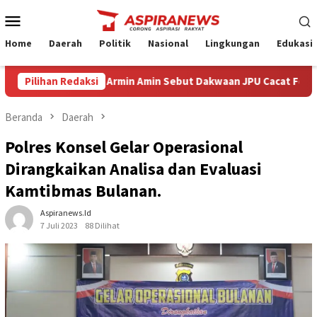
Loncat
Menu
ke
Mobile
konten
Home
Daerah
Politik
Nasional
Lingkungan
Edukasi
asa Hukum Armin Amin Sebut Dakwaan JPU Cacat Formil dan Materi
Pilihan Redaksi
Beranda
Daerah
Polres Konsel Gelar Operasional
Dirangkaikan Analisa dan Evaluasi
Kamtibmas Bulanan.
Aspiranews.id
7 Juli 2023
88 Dilihat