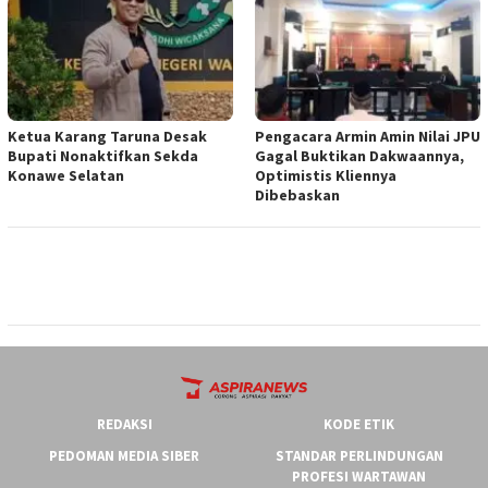
Ketua ‎Karang Taruna Desak
‎Pengacara Armin Amin Nilai JPU
Bupati Nonaktifkan Sekda
Gagal Buktikan Dakwaannya,
Konawe Selatan
Optimistis Kliennya
Dibebaskan
REDAKSI
KODE ETIK
PEDOMAN MEDIA SIBER
STANDAR PERLINDUNGAN
PROFESI WARTAWAN