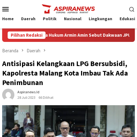
Loncat
Menu
ke
Mobile
konten
Home
Daerah
Politik
Nasional
Lingkungan
Edukasi
ang Eksepsi Kuasa Hukum Armin Amin Sebut Dakwaan JPU Cacat For
Pilihan Redaksi
Beranda
Daerah
Antisipasi Kelangkaan LPG Bersubsidi,
Kapolresta Malang Kota Imbau Tak Ada
Penimbunan
Aspiranews.id
28 Juli 2023
66 Dilihat