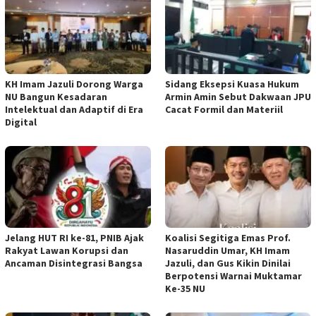
KH Imam Jazuli Dorong Warga
‎Sidang Eksepsi Kuasa Hukum
NU Bangun Kesadaran
Armin Amin Sebut Dakwaan JPU
Intelektual dan Adaptif di Era
Cacat Formil dan Materiil
Digital
Jelang HUT RI ke-81, PNIB Ajak
Koalisi Segitiga Emas Prof.
Rakyat Lawan Korupsi dan
Nasaruddin Umar, KH Imam
Ancaman Disintegrasi Bangsa
Jazuli, dan Gus Kikin Dinilai
Berpotensi Warnai Muktamar
Ke-35 NU