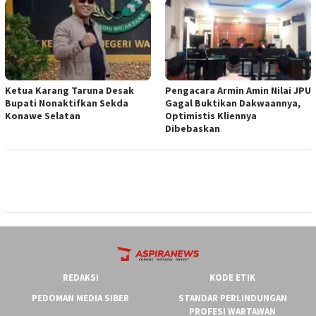
Ketua ‎Karang Taruna Desak
‎Pengacara Armin Amin Nilai JPU
Bupati Nonaktifkan Sekda
Gagal Buktikan Dakwaannya,
Konawe Selatan
Optimistis Kliennya
Dibebaskan
REDAKSI
KODE ETIK
PEDOMAN MEDIA SIBER
STANDAR PERLINDUNGAN
PROFESI WARTAWAN