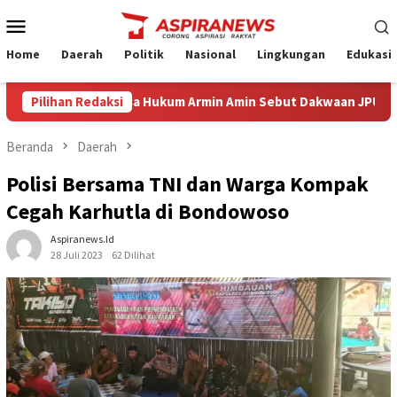
Loncat
Menu
ke
Mobile
konten
Home
Daerah
Politik
Nasional
Lingkungan
Edukasi
ang Eksepsi Kuasa Hukum Armin Amin Sebut Dakwaan JPU Cacat For
Pilihan Redaksi
Beranda
Daerah
Polisi Bersama TNI dan Warga Kompak
Cegah Karhutla di Bondowoso
Aspiranews.id
28 Juli 2023
62 Dilihat