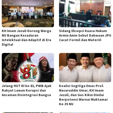
KH Imam Jazuli Dorong Warga
‎Sidang Eksepsi Kuasa Hukum
NU Bangun Kesadaran
Armin Amin Sebut Dakwaan JPU
Intelektual dan Adaptif di Era
Cacat Formil dan Materiil
Digital
Jelang HUT RI ke-81, PNIB Ajak
Koalisi Segitiga Emas Prof.
Rakyat Lawan Korupsi dan
Nasaruddin Umar, KH Imam
Ancaman Disintegrasi Bangsa
Jazuli, dan Gus Kikin Dinilai
Berpotensi Warnai Muktamar
Ke-35 NU