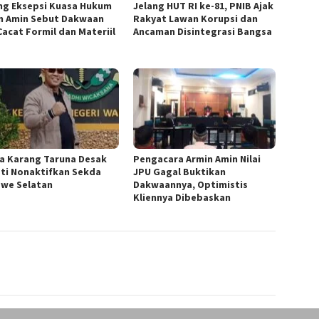
ang Eksepsi Kuasa Hukum
Jelang HUT RI ke-81, PNIB Ajak
n Amin Sebut Dakwaan
Rakyat Lawan Korupsi dan
Cacat Formil dan Materiil
Ancaman Disintegrasi Bangsa
a ‎Karang Taruna Desak
‎Pengacara Armin Amin Nilai
ti Nonaktifkan Sekda
JPU Gagal Buktikan
we Selatan
Dakwaannya, Optimistis
Kliennya Dibebaskan