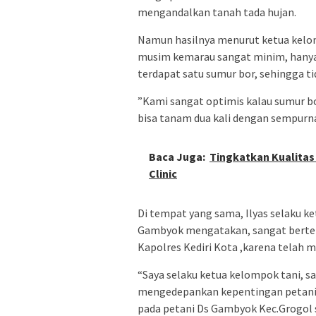
mengandalkan tanah tada hujan.
Namun hasilnya menurut ketua kelomp
musim kemarau sangat minim, hanya 
terdapat satu sumur bor, sehingga t
”Kami sangat optimis kalau sumur b
bisa tanam dua kali dengan sempurna”
Baca Juga:
Tingkatkan Kualitas
Clinic
Di tempat yang sama, Ilyas selaku k
Gambyok mengatakan, sangat berter
Kapolres Kediri Kota ,karena telah
“Saya selaku ketua kelompok tani, s
mengedepankan kepentingan petani
pada petani Ds Gambyok Kec.Grogol 