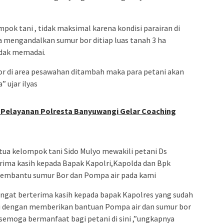
ok tani , tidak maksimal karena kondisi parairan di
mengandalkan sumur bor ditiap luas tanah 3 ha
idak memadai.
or di area pesawahan ditambah maka para petani akan
 ujar ilyas
 Pelayanan Polresta Banyuwangi Gelar Coaching
etua kelompok tani Sido Mulyo mewakili petani Ds
ima kasih kepada Bapak Kapolri,Kapolda dan Bpk
 membantu sumur Bor dan Pompa air pada kami
angat berterima kasih kepada bapak Kapolres yang sudah
 dengan memberikan bantuan Pompa air dan sumur bor
semoga bermanfaat bagi petani di sini ,”ungkapnya