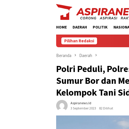
Loncat
ke
konten
HOME
DAERAH
POLITIK
NASION
Pilihan Redaksi
Beranda
Daerah
Polri Peduli, Polr
Sumur Bor dan Me
Kelompok Tani S
Aspiranews.id
3 September 2023
82 Dilihat