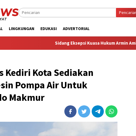
Pencaria
AL
LINGKUNGAN
EDUKASI
ADVERTORIAL
‎Sidang Eksepsi Kuasa Hukum Armin Amin Sebut Dakwaan
es Kediri Kota Sediakan
sin Pompa Air Untuk
ido Makmur