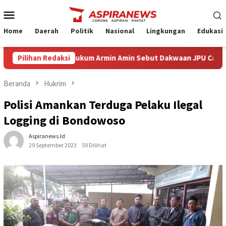
Loncat
Menu
ke
Mobile
konten
Home
Daerah
Politik
Nasional
Lingkungan
Edukasi
Eksepsi Kuasa Hukum Armin Amin Sebut Dakwaan JPU Cacat Formil d
Pilihan Redaksi
Beranda
Hukrim
Polisi Amankan Terduga Pelaku Ilegal
Logging di Bondowoso
Aspiranews.id
29 September 2023
59 Dilihat