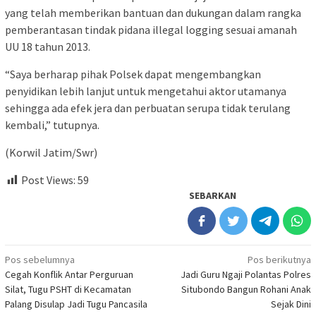
yang telah memberikan bantuan dan dukungan dalam rangka
pemberantasan tindak pidana illegal logging sesuai amanah
UU 18 tahun 2013.
“Saya berharap pihak Polsek dapat mengembangkan
penyidikan lebih lanjut untuk mengetahui aktor utamanya
sehingga ada efek jera dan perbuatan serupa tidak terulang
kembali,” tutupnya.
(Korwil Jatim/Swr)
Post Views:
59
SEBARKAN
Navigasi
Pos sebelumnya
Pos berikutnya
Cegah Konflik Antar Perguruan
Jadi Guru Ngaji Polantas Polres
pos
Silat, Tugu PSHT di Kecamatan
Situbondo Bangun Rohani Anak
Palang Disulap Jadi Tugu Pancasila
Sejak Dini