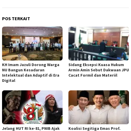
POS TERKAIT
KH Imam Jazuli Dorong Warga
‎Sidang Eksepsi Kuasa Hukum
NU Bangun Kesadaran
Armin Amin Sebut Dakwaan JPU
Intelektual dan Adaptif di Era
Cacat Formil dan Materiil
Digital
Jelang HUT RI ke-81, PNIB Ajak
Koalisi Segitiga Emas Prof.