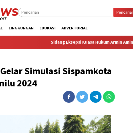
Pencaria
AL
LINGKUNGAN
EDUKASI
ADVERTORIAL
‎Sidang Eksepsi Kuasa Hukum Armin Amin Sebut Dakwaan JPU
a Gelar Simulasi Sispamkota
ilu 2024