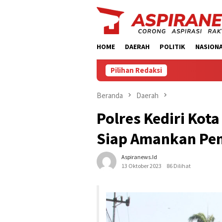
Loncat
ke
konten
HOME
DAERAH
POLITIK
NASION
Pilihan Redaksi
Beranda
Daerah
Polres Kediri Kot
Siap Amankan Pem
Aspiranews.id
13 Oktober 2023
86 Dilihat