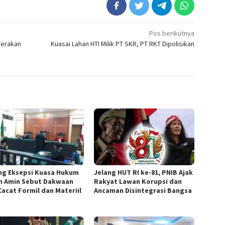
Pos berikutnya
Gerakan
Kuasai Lahan HTI Milik PT SKR, PT RKT Dipolisikan
ang Eksepsi Kuasa Hukum
Jelang HUT RI ke-81, PNIB Ajak
n Amin Sebut Dakwaan
Rakyat Lawan Korupsi dan
Cacat Formil dan Materiil
Ancaman Disintegrasi Bangsa