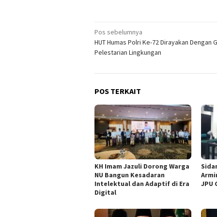
Navigasi
Pos sebelumnya
HUT Humas Polri Ke-72 Dirayakan Dengan 
pos
Pelestarian Lingkungan
POS TERKAIT
KH Imam Jazuli Dorong Warga
‎Sid
NU Bangun Kesadaran
Armi
Intelektual dan Adaptif di Era
JPU 
Digital