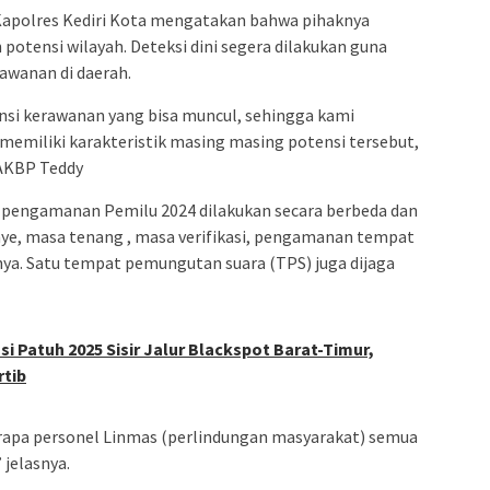
Kapolres Kediri Kota mengatakan bahwa pihaknya
otensi wilayah. Deteksi dini segera dilakukan guna
awanan di daerah.
nsi kerawanan yang bisa muncul, sehingga kami
ah memiliki karakteristik masing masing potensi tersebut,
 AKBP Teddy
pengamanan Pemilu 2024 dilakukan secara berbeda dan
ye, masa tenang , masa verifikasi, pengamanan tempat
ya. Satu tempat pemungutan suara (TPS) juga dijaga
si Patuh 2025 Sisir Jalur Blackspot Barat-Timur,
rtib
erapa personel Linmas (perlindungan masyarakat) semua
 jelasnya.