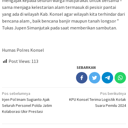
mengajak kepada seluruh warga masyarakat untuk bersama –
sama menjaga kelestarian alam termasuk di pesisir pantai
yang ada di wilayah Kab. Konsel agar wilayah kita terhindar dari
bencana alam , baik bencana banjir maupun tanah longsor ”
Tukas Jupen Simanjutak pada saat memberikan sambutan.
Humas Polres Konsel
Post Views:
113
SEBARKAN
Navigasi
Pos sebelumnya
Pos berikutnya
Irjen Pol Imam Sugianto Ajak
KPU Konsel Terima Logistik Kotak
pos
Seluruh Personel Polda Jatim
Suara Pemilu 2024
Kolaborasi Ukir Prestasi