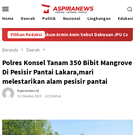
Loncat
Menu
ke
Mobile
konten
Home
Daerah
Politik
Nasional
Lingkungan
Edukasi
ksepsi Kuasa Hukum Armin Amin Sebut Dakwaan JPU Cacat Formil d
Pilihan Redaksi
Beranda
Daerah
Polres Konsel Tanam 350 Bibit Mangrove
Di Pesisir Pantai Lakara,mari
melestarikan alam pesisir pantai
Aspiranews.id
31 Oktober 2023
113 Dilihat