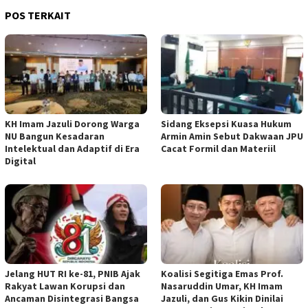
POS TERKAIT
KH Imam Jazuli Dorong Warga
‎Sidang Eksepsi Kuasa Hukum
NU Bangun Kesadaran
Armin Amin Sebut Dakwaan JPU
Intelektual dan Adaptif di Era
Cacat Formil dan Materiil
Digital
Jelang HUT RI ke-81, PNIB Ajak
Koalisi Segitiga Emas Prof.
Rakyat Lawan Korupsi dan
Nasaruddin Umar, KH Imam
Ancaman Disintegrasi Bangsa
Jazuli, dan Gus Kikin Dinilai